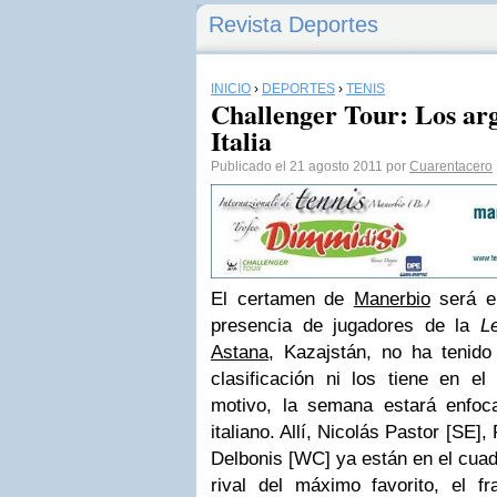
Revista Deportes
INICIO
›
DEPORTES
›
TENIS
Challenger Tour: Los ar
Italia
Publicado el 21 agosto 2011 por
Cuarentacero
El certamen de
Manerbio
será el
presencia de jugadores de la
L
Astana
,
Kazajstán
, no ha tenido
clasificación
ni los tiene en el 
motivo, la semana estará enfoca
italiano. Allí, Nicolás Pastor [SE]
Delbonis
[
WC
] ya están en el cuad
rival del máximo favorito, el f