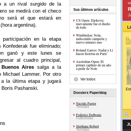
 a un rival surgido de la
Mi
R
Sus últimos artículos
cero se medirá con el checo
J
mo será el que estará en
US Open: Djokovic
nuevamente fue el dueño
(hora argentina).
de todo
L
Wimbledon: Nole,
bo
participación
en la etapa
indiscutido campeón y
EL
nuevo número uno
DÍ
n
Konfederak
fue eliminado;
Roland Garros: Nadal y Li
en
ganó y este lunes se
hacen historia en París
resar al cuadro principal,
Australian Open: El
primer capítulo de un año
e
Buenos Aires
salga a la
a pedir de Nole
zo
Michael
Lammer
. Por otro
Ver todos
a la última etapa y jugará
Boris
Pashanski
.
Est
Dossiers Paperblog
Nicolás Pastor
Tenistas
Federico Delbonis
Futbolistas
ns
J
Stephane Robert
Tenistas