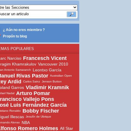
¿ Aún no eres miembro ?
Propón tu blog
EMAS POPULARES
Francesch Vicent
arc Narciso
bragim Khamrakulov
Vancouver 2010
Leontxo García
an Antonio Samaranch
anuel Rivas Pastor
Australian Open
ey Ardid
Carlos Sainz
Jenson Button
Vladimir Kramnik
oland Garros
Arturo Pomar
fael Nadal
rancisco Vallejo Pons
osé Luis Fernández García
Bobby Fischer
istiano Ronaldo
iguel Illescas
Jesulín de Ubrique
NBA
rnando Alonso
lfonso Romero Holmes
All Star