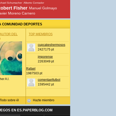
chael Schumacher
Alberto Contador
obert Fisher
Manuel Golmayo
avier Moreno Carnero
A COMUNIDAD DEPORTES
 AUTOR DEL
TOP MIEMBROS
A
cupcakeshermosos
2427175 pt
jmporense
2263049 pt
Rafael
1987503 pt
her A.l.
comentaelfutbol
1595442 pt
Todo sobre él
Hazte miembro
UEGOS EN ES.PAPERBLOG.COM