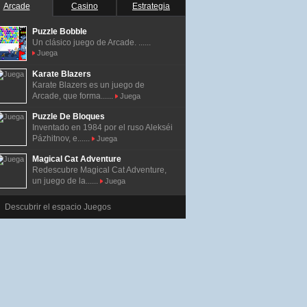
Arcade
Casino
Estrategia
Puzzle Bobble
Un clásico juego de Arcade. ......
Juega
Karate Blazers
Karate Blazers es un juego de
Arcade, que forma......
Juega
Puzzle De Bloques
Inventado en 1984 por el ruso Alekséi
Pázhitnov, e......
Juega
Magical Cat Adventure
Redescubre Magical Cat Adventure,
un juego de la......
Juega
Descubrir el espacio Juegos