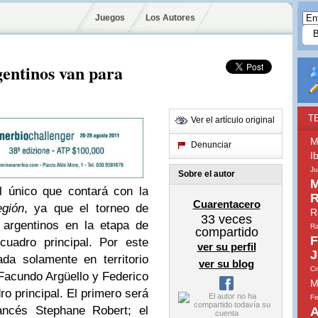
Juegos
Los Autores
gentinos van para
T
Ver el artículo original
M
Denunciar
I
Ju
Sobre el autor
M
 único que contará con la
R
Cuarentacero
egión
, ya que el torneo de
R
33
veces
 argentinos en la etapa de
Ra
compartido
F
cuadro principal. Por este
ver su perfil
J
da solamente en territorio
ver su blog
Cr
, Facundo
Argüello
y
Federico
M
ro principal. El primero será
Fe
rancés
Stephane
Robert
; el
A