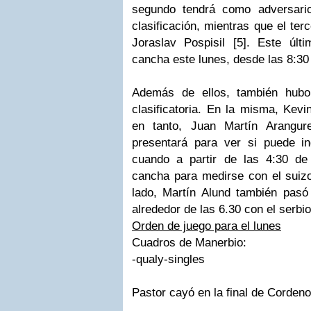
segundo tendrá como adversario
clasificación
, mientras que el ter
Joraslav
Pospisil
[5]. Este últi
cancha este lunes, desde las 8:30 
Además de ellos, también hu
clasificatoria
. En la misma,
Kevi
en tanto, Juan Martín
Arangur
presentará para ver si puede ing
cuando a partir de las 4:30 d
cancha para medirse con el sui
lado, Martín
Alund
también pasó 
alrededor de las 6.30 con el
serbio
Orden de juego para el lunes
Cuadros de
Manerbio
:
-
qualy
-singles
Pastor cayó en la final de
Cordeno