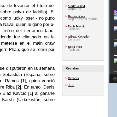
o de levantar el título del
Martín Alund
Deportes
 sobre polvo de ladrillo). El
Buenos Aires
o como
lucky
loser
- no pudo
Regiones del mundo
 Nava, quien le ganó por 6-
Denis Istomin
Tenistas
 trofeo del certamen
tano
.
Alberto Contador
donde fue eliminado en la
Ciclistas
ó meterse en el
main
draw
Bjorn Phau
jorn
Phau
, que se retiró por
Tenistas
se disputaron en la semana
Revistas
an
Sebastián
(España, sobre
Deportes
rt
Ramos [1], quien venció
Tenis
re
Riba
[2]. En tanto,
Denis
no
Blaz
Kavcic
[1] al ganarle
n
Karshi
(
Uzbekistán
, sobre