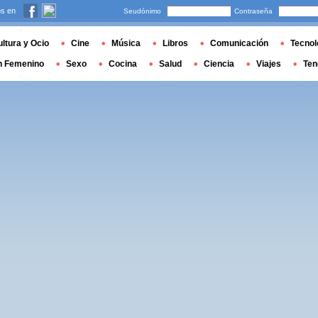
s en
Seudónimo
Contraseña
ltura y Ocio
Cine
Música
Libros
Comunicación
Tecnol
n Femenino
Sexo
Cocina
Salud
Ciencia
Viajes
Ten