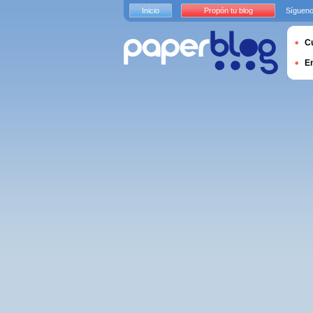
Inicio
Propón tu blog
Sígueno
Cu
E