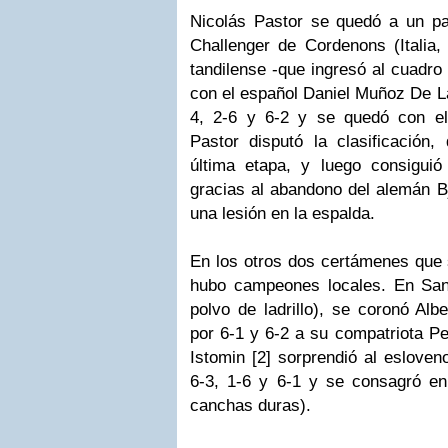
Nicolás Pastor se quedó a un pas
Challenger
de
Cordenons
(Italia,
tandilense
-que ingresó al cuadr
con el español
Daniel
Muñoz
De La
4, 2-6 y 6-2 y se quedó con el
Pastor disputó la
clasificación
, 
última etapa, y luego consigui
gracias al abandono del alemán
B
una lesión en la espalda.
En los otros dos certámenes que 
hubo campeones locales. En S
polvo de ladrillo), se coronó
Albe
por 6-1 y 6-2 a su compatriota
Pe
Istomin
[2] sorprendió al eslove
6-3, 1-6 y 6-1 y se consagró e
canchas duras).