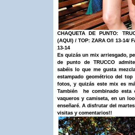
CHAQUETA DE PUNTO: TRU
(AQUI) / TOP:
ZARA
O/I 13-14/
13-14
Es quizás un mix arriesgado, p
de punto de TRUCCO admite 
sabéis lo que me gusta mezcla
estampado geométrico del top 
fotos, y quizás este mix es m
También he combinado esta c
vaqueros y camiseta, en un lo
enseñaré.
A disfrutar del martes
visitas y comentarios!!