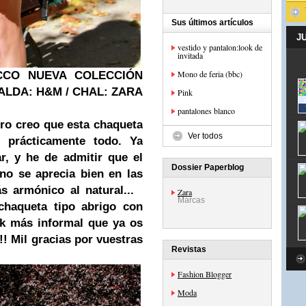
Sus últimos artículos
J
vestido y pantalon:look de
invitada
Mono de feria (bbc)
CCO NUEVA COLECCIÓN
 FALDA: H&M / CHAL: ZARA
Pink
pantalones blanco
ero creo que esta chaqueta
Ver todos
prácticamente todo. Ya
r, y he de admitir que el
Dossier Paperblog
no se aprecia bien en las
ás armónico al natural...
Zara
Marcas
haqueta tipo abrigo con
ok más informal que ya os
!! Mil gracias por vuestras
Revistas
Fashion Blogger
Moda