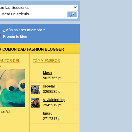
¿ Aún no eres miembro ?
Propón tu blog
A COMUNIDAD FASHION BLOGGER
 AUTOR DEL
TOP MIEMBROS
A
Mesh
5629765 pt
sepelaci
3268535 pt
silviainterblog
2945919 pt
her A.l.
tururu
2717317 pt