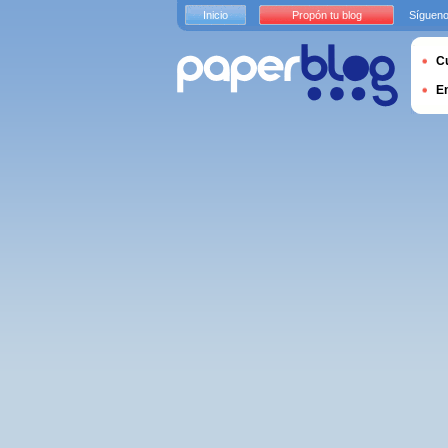
Inicio
Propón tu blog
Sígueno
Cu
E