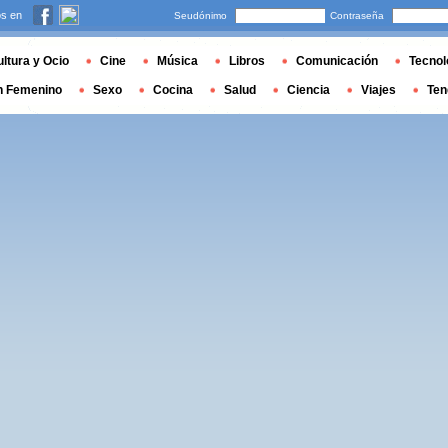
s en
Seudónimo
Contraseña
ltura y Ocio
Cine
Música
Libros
Comunicación
Tecnol
n Femenino
Sexo
Cocina
Salud
Ciencia
Viajes
Ten