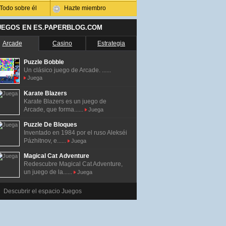
Todo sobre él
Hazte miembro
UEGOS EN ES.PAPERBLOG.COM
Arcade
Casino
Estrategia
Puzzle Bobble
Un clásico juego de Arcade. ......
Juega
Karate Blazers
Karate Blazers es un juego de
Arcade, que forma......
Juega
Puzzle De Bloques
Inventado en 1984 por el ruso Alekséi
Pázhitnov, e......
Juega
Magical Cat Adventure
Redescubre Magical Cat Adventure,
un juego de la......
Juega
Descubrir el espacio Juegos