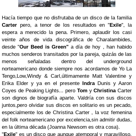
Hacía tiempo que no disfrutaba de un disco de la familia
Carter
pero, a tenor de los resultados en "
Exile
" , la
espera a merecido la pena. Primero, aplaudir los casi
veinte años de vida discográfica de Charalambides,
desde "
Our Beed is Green"
a día de hoy , han habido
muchos senderos transitados por la pareja, quizás de las
menos señaladas dentro del underground
norteamericano donde siempre nos acordamos de Yo La
Tengo,Low,Windy & Carl,últimamente Matt Valentine y
Erika Elder y ya en el presente
Indra
Dunis y Aaron
Coyes de Peaking Lights... pero
Tom
y
Christina
Carter
son dignos de biografía aparte. Valdría con sus discos
juntos,pero olvidar sus discos en solitario es un pecado,
especialmente los de Christina Carter , la voz femenina
del folk norteamericano por excelencia,sin admitir dudas,
en la última década (Joanna Newsom es otra cosa).
"
Exile
" es un disco que aunque atemporal y maravilloso,