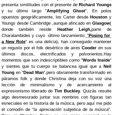
presenta similitudes con el presente de
Richard Youngs
y su último largo "
Amplifying Ghost
". En polos
opuestos geográficamente, los Carter desde
Houston
y
Youngs desde Cambridge ,aunque afincado en
Glasgow
(
donde también reside
Heather
Leigh,
parte de
Charalambides y cuyo último lanzamiento:
"
Posing for
a New Role
" es una delicia), han conseguido mantener
un regusto por el folk desértico de aires
Cooder
en sus
últimos discos, electrificados y polvorientos.Hay
momentos que son indescriptibles como "
Words Inside
"
y sientes que tu cuerpo se balancea igual que a
Neil
Young
en "
Dead Man
",pero obviamente transformado en
páramos folk y donde Christina deja con su voz una
lección de minimalismo y de acercamiento al
expresionismo liberado de
Tim Buckley
. Quizás resulte
algo desmesurado juntar sus nombres con figuras tan
esneciales en la historia de la música, pero aquí me pido
el comodín de "
la apreciación subjetica de la música
".