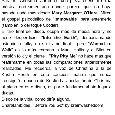
Para mi Christina Carter es una pieza esencial en la
música norteamericana donde parece que no haya
pasado nada más desde
Mary Margaret O'Hara
. Miren
el gospel psicodélico de "
Immovable
" para entenderlo
(también lo del toque Cooder).
El trio final del disco, ocupa más de media hora y no
tiene desperdicio: "
Into the Earth
", desparramando
psicodelia folky en su tramo final , pero "
Wanted to
Walk
" es lo más cercano a Mark Hollis y a Slint en
versión folk y el cierre ,
"Pity Pity Me
" no hace más que
reafirmarme en todas las comparaciones anteriormente
realizadas. Me recuerda la voz de Christina a la de
Kristin Hersh en esta canción, mantra que nunca
consiguió la buena de Kristin.La aportación de Christina
al piano en este disco, es parte fundamental sin lugar a
dudas.
Disco de la vida, como diría alguno.
Charalambides, "Before You Go"
by
brainwashedcom