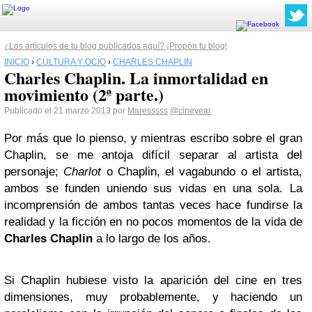
¿Los artículos de tu blog publicados aquí? ¡Propón tu blog!
INICIO
›
CULTURA Y OCIO
›
CHARLES CHAPLIN
Charles Chaplin. La inmortalidad en
movimiento (2ª parte.)
Publicado el 21 marzo 2013 por
Maresssss
@cineyear
Por más que lo pienso, y mientras escribo sobre el gran
Chaplin, se me antoja difícil separar al artista del
personaje;
Charlot
o Chaplin, el vagabundo o el artista,
ambos se funden uniendo sus vidas en una sola. La
incomprensión de ambos tantas veces hace fundirse la
realidad y la ficción en no pocos momentos de la vida de
Charles Chaplin
a lo largo de los años.
Si Chaplin hubiese visto la aparición del cine en tres
dimensiones, muy probablemente, y haciendo un