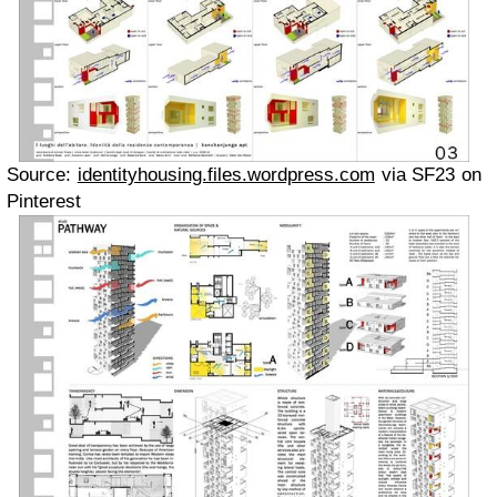
Source:
identityhousing.files.wordpress.com
via SF23 on
Pinterest