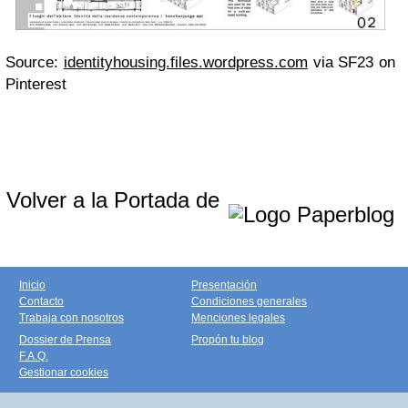
Source:
identityhousing.files.wordpress.com
via SF23 on
Pinterest
Volver a la Portada de
Inicio
Presentación
Contacto
Condiciones generales
Trabaja con nosotros
Menciones legales
Dossier de Prensa
Propón tu blog
F.A.Q.
Gestionar cookies