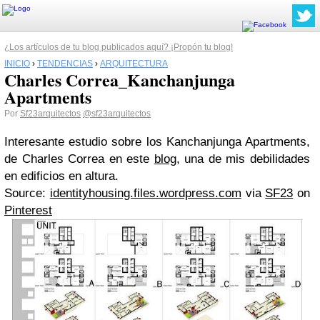
¿Los artículos de tu blog publicados aquí? ¡Propón tu blog!
INICIO
›
TENDENCIAS
›
ARQUITECTURA
Charles Correa_Kanchanjunga
Apartments
Por
Sf23arquitectos
@sf23arquitectos
Interesante estudio sobre los Kanchanjunga Apartments,
de Charles Correa en este
blog
, una de mis debilidades
en edificios en altura.
Source:
identityhousing.files.wordpress.com
via
SF23
on
Pinterest