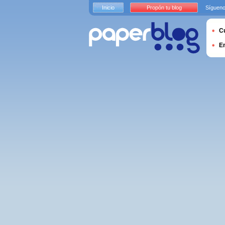
Inicio
Propón tu blog
Sígueno
Cu
E