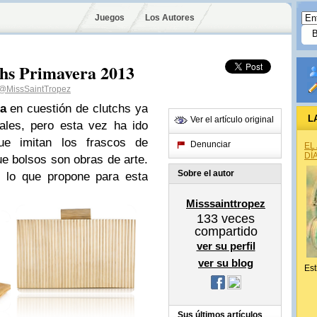
Juegos
Los Autores
hs Primavera 2013
@MissSaintTropez
a
en cuestión de clutchs ya
L
Ver el artículo original
ales, pero esta vez ha ido
ue imitan los frascos de
Denunciar
EL
DÍ
 bolsos son obras de arte.
Sobre el autor
 lo que propone para esta
Misssainttropez
133
veces
compartido
ver su perfil
ver su blog
Est
Sus últimos artículos