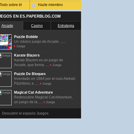
Todo sobre él
Hazte miembro
UEGOS EN ES.PAPERBLOG.COM
Arcade
Casino
Estrategia
Puzzle Bobble
Un clásico juego de Arcade. ......
Juega
Karate Blazers
Karate Blazers es un juego de
Arcade, que forma......
Juega
Puzzle De Bloques
Inventado en 1984 por el ruso Alekséi
Pázhitnov, e......
Juega
Magical Cat Adventure
Redescubre Magical Cat Adventure,
un juego de la......
Juega
Descubrir el espacio Juegos