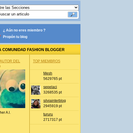
¿ Aún no eres miembro ?
Propón tu blog
A COMUNIDAD FASHION BLOGGER
 AUTOR DEL
TOP MIEMBROS
A
Mesh
5629765 pt
sepelaci
3268535 pt
silviainterblog
2945919 pt
her A.l.
tururu
2717317 pt