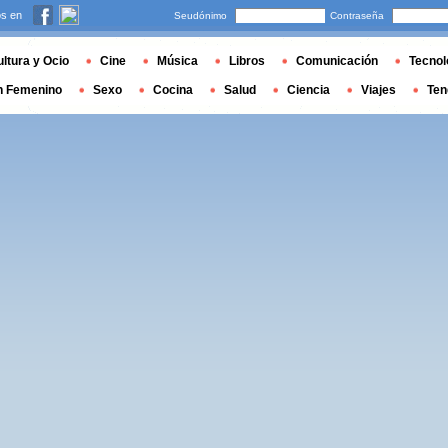
s en
Seudónimo
Contraseña
ltura y Ocio
Cine
Música
Libros
Comunicación
Tecnol
n Femenino
Sexo
Cocina
Salud
Ciencia
Viajes
Ten