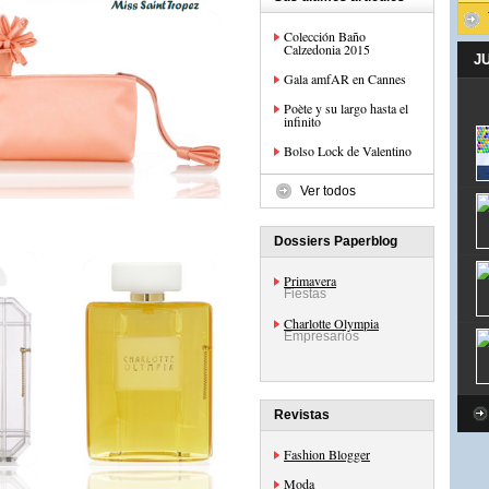
Colección Baño
Calzedonia 2015
J
Gala amfAR en Cannes
Poète y su largo hasta el
infinito
Bolso Lock de Valentino
Ver todos
Dossiers Paperblog
Primavera
Fiestas
Charlotte Olympia
Empresarios
Revistas
Fashion Blogger
Moda