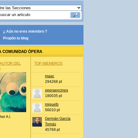
¿ Aún no eres miembro ?
Propón tu blog
A COMUNIDAD ÓPERA
 AUTOR DEL
TOP MIEMBROS
A
maac
294268 pt
operaencines
180035 pt
miguelb
56010 pt
her A.l.
Germán García
Tomás
45769 pt