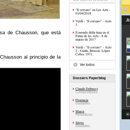
"Il corsaro" en Les Arts -
01/04/2018
J
Verdi - "Il corsaro" - Acto
3.
asa de Chausson, que está
Il mondo della luna en el
Palau de les Arts - 8 de
marzo de 2017
Verdi - "Il corsaro" - Acto
2 - Gulín, Bruson, López
Cobos 1971.
Chausson al principio de la
Ver todos
Dossiers Paperblog
Claude Debussy
Compositores
Florencia
ciudades
Marca
Periódicos
Sitges
ciudades