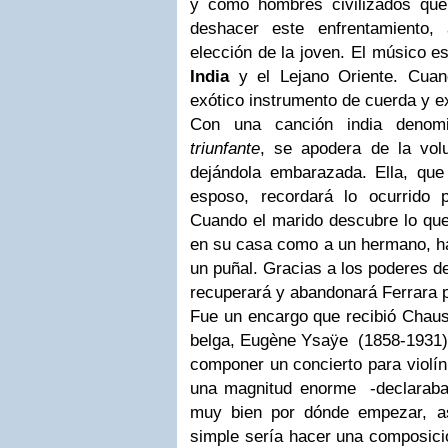
y como hombres civilizados qu
deshacer este enfrentamiento,
elección de la joven. El músico e
India
y el Lejano Oriente. Cuan
exótico instrumento de cuerda y ex
Con una canción india deno
triunfante
, se apodera de la volu
dejándola embarazada. Ella, que
esposo, recordará lo ocurrido p
Cuando el marido descubre lo que
en su casa como a un hermano, ha
un puñal. Gracias a los poderes de
recuperará y abandonará Ferrara 
Fue un encargo que recibió Chaus
belga, Eugène Ysaÿe (1858-1931).
componer un concierto para violín 
una magnitud enorme -declaraba a
muy bien por dónde empezar, a
simple sería hacer una composició