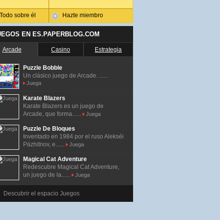
Todo sobre él
Hazte miembro
UEGOS EN ES.PAPERBLOG.COM
Arcade
Casino
Estrategia
Puzzle Bobble
Un clásico juego de Arcade. ......
Juega
Karate Blazers
Karate Blazers es un juego de
Arcade, que forma......
Juega
Puzzle De Bloques
Inventado en 1984 por el ruso Alekséi
Pázhitnov, e......
Juega
Magical Cat Adventure
Redescubre Magical Cat Adventure,
un juego de la......
Juega
Descubrir el espacio Juegos