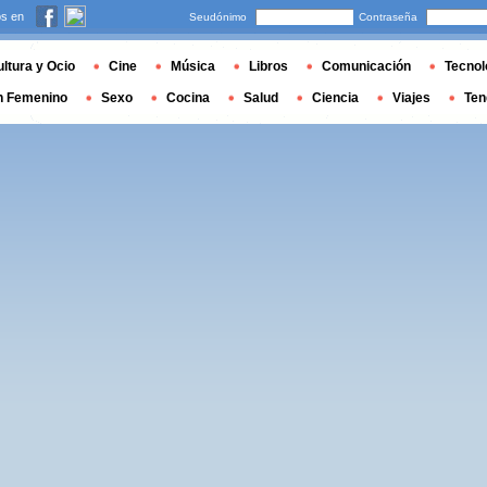
s en
Seudónimo
Contraseña
ltura y Ocio
Cine
Música
Libros
Comunicación
Tecnol
n Femenino
Sexo
Cocina
Salud
Ciencia
Viajes
Ten