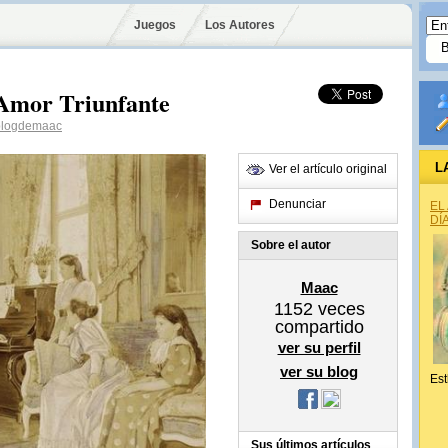
Juegos
Los Autores
 Amor Triunfante
logdemaac
L
Ver el artículo original
Denunciar
EL
DÍ
Sobre el autor
Maac
1152
veces
compartido
ver su perfil
ver su blog
Est
Sus últimos artículos