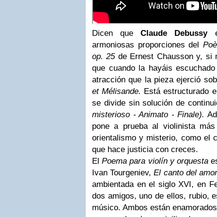
Dicen que
Claude Debussy
es
armoniosas proporciones del
Poè
op. 25
de Ernest Chausson y, si 
que cuando la hayáis escuchado
atracción que la pieza ejerció so
et Mélisande.
Está estructurado e
se divide sin solución de continu
misterioso - Animato - Finale).
Ad
pone a prueba al violinista más
orientalismo y misterio, como el 
que hace justicia con creces.
El
Poema para violín y orquesta
es
Ivan Tourgeniev,
El canto del amor
ambientada en el siglo XVI, en Fe
dos amigos, uno de ellos, rubio, e
músico. Ambos están enamorados d