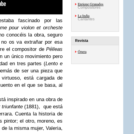
Enrique Granados
Compositores
La India
Cantantes
taba fascinado por las
me pour violon et orcheste
no conocéis la obra, seguro
Revista
 no os va extrañar por esa
bre el compositor de
Pélleas
Ópera
n un único movimiento pero
idad en tres partes (
Lento e
emás de ser una pieza que
 virtuoso, está cargada de
cuento en el que se basa, al
tá inspirado en una obra de
 triunfante
(1881), que está
rrara. Cuenta la historia de
s pintor; el otro, moreno, es
e la misma mujer, Valeria,