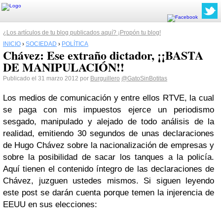
¿Los artículos de tu blog publicados aquí? ¡Propón tu blog!
INICIO
›
SOCIEDAD
›
POLÍTICA
Chávez: Ese extraño dictador, ¡¡BASTA
DE MANIPULACIÓN!!
Publicado el 31 marzo 2012 por
Burguillero
@GatoSinBotitas
Los medios de comunicación y entre ellos RTVE, la cual
se paga con mis impuestos ejerce un periodismo
sesgado, manipulado y alejado de todo análisis de la
realidad, emitiendo 30 segundos de unas declaraciones
de Hugo Chávez sobre la nacionalización de empresas y
sobre la posibilidad de sacar los tanques a la policía.
Aquí tienen el contenido íntegro de las declaraciones de
Chávez, juzguen ustedes mismos. Si siguen leyendo
este post se darán cuenta porque temen la injerencia de
EEUU en sus elecciones: