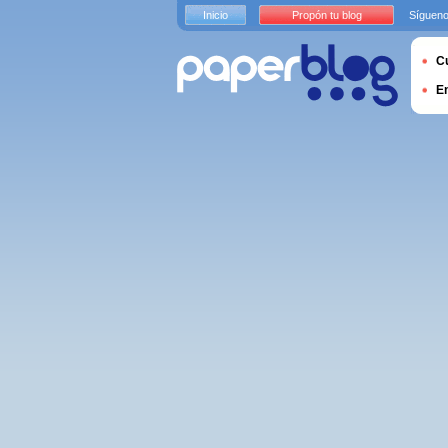
Inicio
Propón tu blog
Sígueno
Cu
E