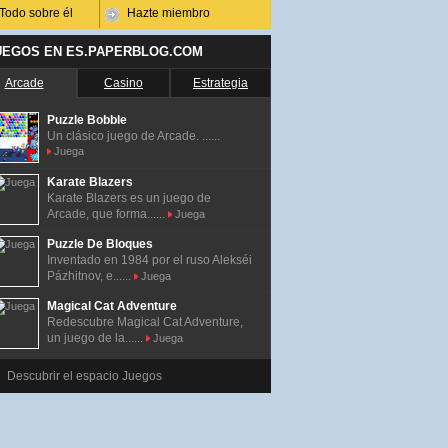
Todo sobre él
Hazte miembro
UEGOS EN ES.PAPERBLOG.COM
Arcade
Casino
Estrategia
Puzzle Bobble
Un clásico juego de Arcade. ......
Juega
Karate Blazers
Karate Blazers es un juego de
Arcade, que forma......
Juega
Puzzle De Bloques
Inventado en 1984 por el ruso Alekséi
Pázhitnov, e......
Juega
Magical Cat Adventure
Redescubre Magical Cat Adventure,
un juego de la......
Juega
Descubrir el espacio Juegos