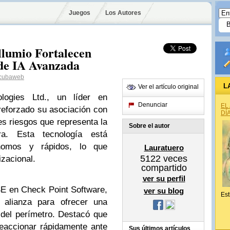
Juegos
Los Autores
llumio Fortalecen
de IA Avanzada
cubaweb
L
Ver el artículo original
logies Ltd., un líder en
Denunciar
EL
reforzado su asociación con
DÍ
tes riesgos que representa la
Sobre el autor
tera. Esta tecnología está
tónomos y rápidos, lo que
Lauratuero
5122
veces
izacional.
compartido
ver su perfil
E en Check Point Software,
ver su blog
Est
 alianza para ofrecer una
del perímetro. Destacó que
eaccionar rápidamente ante
Sus últimos artículos