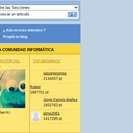
¿ Aún no eres miembro ?
Propón tu blog
A COMUNIDAD INFORMÁTICA
 AUTOR DEL
TOP MIEMBROS
A
saludyenergia
2134557 pt
Rafael
1987701 pt
Jorge Farinós Ibáñez
1852762 pt
her A.l.
alma2061
1417295 pt