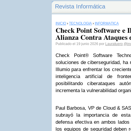
Revista Informática
INICIO
›
TECNOLOGÍA
›
INFORMÁTICA
Check Point Software e I
Alianza Contra Ataques 
Publicado el 19 junio 2026 por
Lauratuero
@in
Check Point® Software Techno
soluciones de ciberseguridad, ha 
Illumio para enfrentar los crecien
inteligencia artificial de fron
posibilitando ciberataques au
incrementa la vulnerabilidad organ
Paul Barbosa, VP de Cloud & SAS
subrayó la importancia de esta
defensa efectiva en ambos lados 
los equipos de seguridad deben r