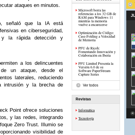
jecutar ataques en minutos.
Microsoft borra las
referencias a los 32 GB de
J
RAM para Windows 11
mientras la memoria
, señaló que la IA está
vuelve a encarecerse
fensivas en ciberseguridad,
Optimización de Código:
Case-Folding a Velocidad
 y la rápida detección y
de Memoria
PFU de Ricoh:
Fomentando Innovación y
Colaboración en Iberia
ermiten a los delincuentes
PFU Limited Presenta la
Versión 6.0 de su
o de un ataque, desde el
Software PaperStream
Capture Series
ntos laterales, reduciendo
a intrusión y la brecha de
Ver todos
Revistas
eck Point ofrece soluciones
Informática
tos, y las redes, integrando
Tecnología
foque Zero Trust. Illumio se
roporcionando visibilidad de