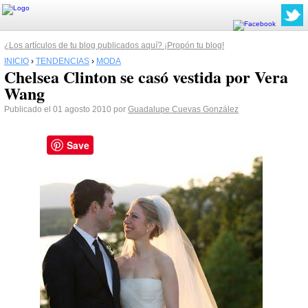
¿Los artículos de tu blog publicados aquí? ¡Propón tu blog!
INICIO
›
TENDENCIAS
›
MODA
Chelsea Clinton se casó vestida por Vera
Wang
Publicado el 01 agosto 2010 por
Guadalupe Cuevas González
Save