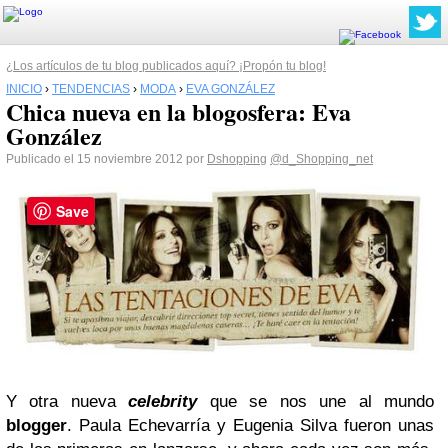
¿Los artículos de tu blog publicados aquí? ¡Propón tu blog!
INICIO
›
TENDENCIAS
›
MODA
›
EVA GONZÁLEZ
Chica nueva en la blogosfera: Eva
González
Publicado el 15 noviembre 2012 por
Dshopping
@d_Shopping_net
Save
Y otra nueva
celebrity
que se nos une al mundo
blogger
. Paula Echevarría y Eugenia Silva fueron unas