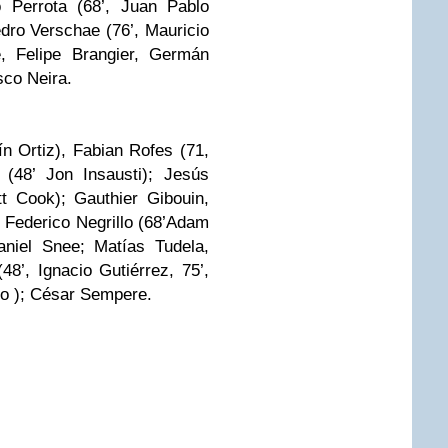
o Perrota (68’, Juan Pablo
dro Verschae (76’, Mauricio
e, Felipe Brangier, Germán
sco Neira.
n Ortiz), Fabian Rofes (71,
(48’ Jon Insausti); Jesús
t Cook); Gauthier Gibouin,
, Federico Negrillo (68’Adam
niel Snee; Matías Tudela,
48’, Ignacio Gutiérrez, 75’,
io ); César Sempere.