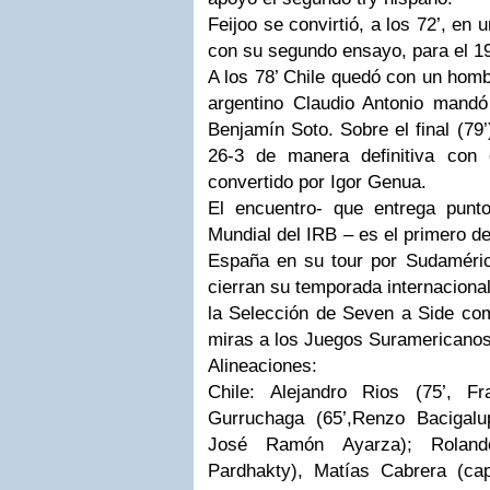
Feijoo se convirtió, a los 72’, en 
con su segundo ensayo, para el 19-
A los 78’ Chile quedó con un hom
argentino Claudio Antonio mandó 
Benjamín Soto. Sobre el final (79
26-3 de manera definitiva con 
convertido por Igor Genua.
El encuentro- que entrega punt
Mundial del IRB – es el primero d
España en su tour por Sudaméric
cierran su temporada internaciona
la Selección de Seven a Side co
miras a los Juegos Suramericanos
Alineaciones:
Chile: Alejandro Rios (75’, F
Gurruchaga (65’,Renzo Bacigalu
José Ramón Ayarza); Rolando
Pardhakty), Matías Cabrera (cap