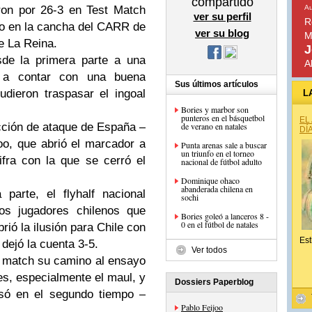
compartido
ron por 26-3 en Test Match
Au
ver su perfil
R
do en la cancha del CARR de
ver su blog
M
 La Reina.
J
sde la primera parte a una
A
e a contar con una buena
Sus últimos artículos
udieron traspasar el ingoal
L
Bories y marbor son
punteros en el básquetbol
EL
cción de ataque de España –
de verano en natales
DÍ
joo, que abrió el marcador a
Punta arenas sale a buscar
un triunfo en el torneo
ifra con la que se cerró el
nacional de fútbol adulto
Dominique ohaco
abanderada chilena en
parte, el flyhalf nacional
sochi
os jugadores chilenos que
Bories goleó a lanceros 8 -
0 en el fútbol de natales
rió la ilusión para Chile con
Est
 dejó la cuenta 3-5.
Ver todos
l match su camino al ensayo
es, especialmente el maul, y
Dossiers Paperblog
esó en el segundo tiempo –
Pablo Feijoo