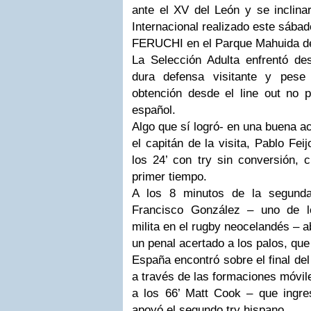
ante el XV del León y se inclina
Internacional realizado este sába
FERUCHI en el Parque Mahuida de
La Selección Adulta enfrentó de
dura defensa visitante y pes
obtención desde el line out no p
español.
Algo que sí logró- en una buena a
el capitán de la visita, Pablo Fei
los 24’ con try sin conversión, c
primer tiempo.
A los 8 minutos de la segunda 
Francisco González – uno de l
milita en el rugby neocelandés – ab
un penal acertado a los palos, que
España encontró sobre el final de
a través de las formaciones móvil
a los 66’ Matt Cook – que ingr
apoyó el segundo try hispano.