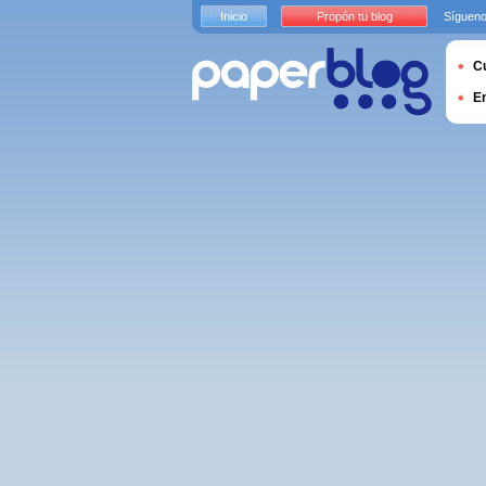
Inicio
Propón tu blog
Sígueno
Cu
E