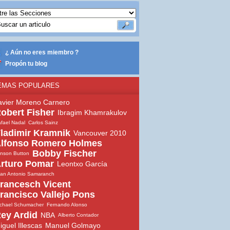
¿ Aún no eres miembro ?
Propón tu blog
EMAS POPULARES
avier Moreno Carnero
obert Fisher
Ibragim Khamrakulov
fael Nadal
Carlos Sainz
ladimir Kramnik
Vancouver 2010
lfonso Romero Holmes
Bobby Fischer
nson Button
rturo Pomar
Leontxo García
an Antonio Samaranch
rancesch Vicent
rancisco Vallejo Pons
chael Schumacher
Fernando Alonso
ey Ardid
NBA
Alberto Contador
iguel Illescas
Manuel Golmayo