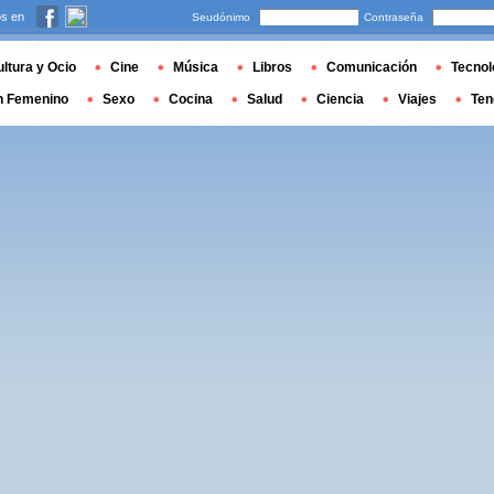
s en
Seudónimo
Contraseña
ltura y Ocio
Cine
Música
Libros
Comunicación
Tecnol
n Femenino
Sexo
Cocina
Salud
Ciencia
Viajes
Ten