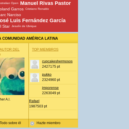
Manuel Rivas Pastor
stralian Open
oland Garros
Cristiano Ronaldo
arc Narciso
osé Luis Fernández García
ll Star
Jesulín de Ubrique
A COMUNIDAD AMÉRICA LATINA
 AUTOR DEL
TOP MIEMBROS
A
cupcakeshermosos
2427175 pt
pukko
2324960 pt
jmporense
2263049 pt
her A.l.
Rafael
1987503 pt
Todo sobre él
Hazte miembro