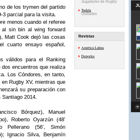
Jugadores de Rugby
J
uno de los trymen del partido
Tudela
3 parcial para la visita.
ciudades
bre menos cuando el referee
al sin bin al wing forward
’), Matt Cook dejó las cosas
Revistas
el cuarto ensayo español,
América Latina
Deportes
os válidos para el Ranking
e dos encuentros que realiza
a. Los Cóndores, en tanto,
l en Rugby XV, mientras que
menzará su preparación con
 Santiago 2014.
rancisco Bórquez), Manuel
po), Roberto Oyarzún (48’
 Pellerano (56’, Simón
); Ignacio Silva, Benjamín