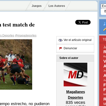
Juegos
Los Autores
n test match de
s Deportes
@magadeportes
T
Ver el artículo original
J
Denunciar
R
Ra
Sobre el autor
V
A
Je
A
Ju
F
F
Magallanes
Mi
Deportes
R
835
veces
iempo estrecho, no pudieron
M