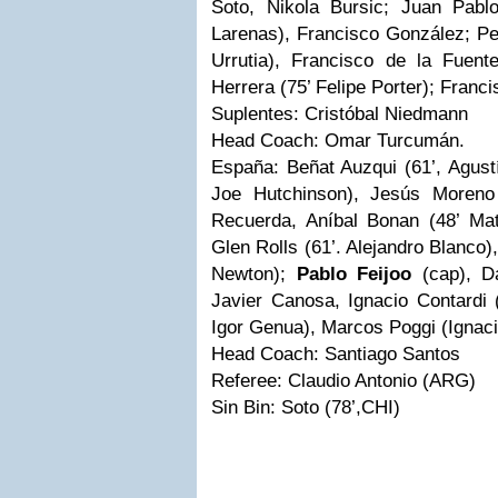
Soto, Nikola Bursic; Juan Pabl
Larenas), Francisco González; Pe
Urrutia), Francisco de la Fuent
Herrera (75’ Felipe Porter); Franci
Suplentes: Cristóbal Niedmann
Head Coach: Omar Turcumán.
España: Beñat Auzqui (61’, Agustí
Joe Hutchinson), Jesús Moreno 
Recuerda, Aníbal Bonan (48’ Mat
Glen Rolls (61’. Alejandro Blanco)
Newton);
Pablo Feijoo
(cap), Da
Javier Canosa, Ignacio Contardi (
Igor Genua), Marcos Poggi (Ignac
Head Coach: Santiago Santos
Referee: Claudio Antonio (ARG)
Sin Bin: Soto (78’,CHI)