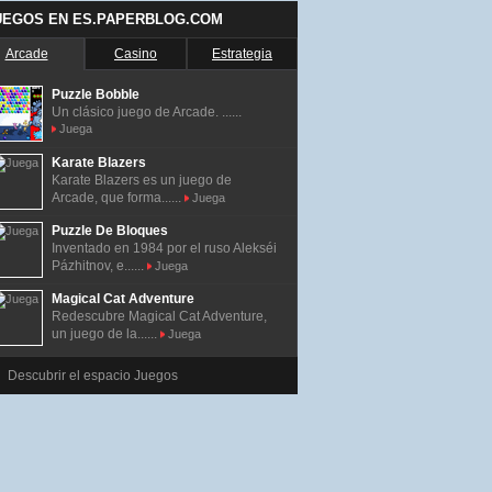
UEGOS EN ES.PAPERBLOG.COM
Arcade
Casino
Estrategia
Puzzle Bobble
Un clásico juego de Arcade. ......
Juega
Karate Blazers
Karate Blazers es un juego de
Arcade, que forma......
Juega
Puzzle De Bloques
Inventado en 1984 por el ruso Alekséi
Pázhitnov, e......
Juega
Magical Cat Adventure
Redescubre Magical Cat Adventure,
un juego de la......
Juega
Descubrir el espacio Juegos