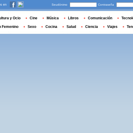
s en
Seudónimo
Contraseña
ltura y Ocio
Cine
Música
Libros
Comunicación
Tecnol
n Femenino
Sexo
Cocina
Salud
Ciencia
Viajes
Ten