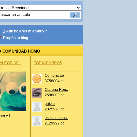
¿ Aún no eres miembro ?
Propón tu blog
A COMUNIDAD HOMO
 AUTOR DEL
TOP MIEMBROS
A
Comunicae
3758004 pt
Clarena Roux
2598003 pt
pukko
2325920 pt
her A.l.
estilosrusticos
2129992 pt