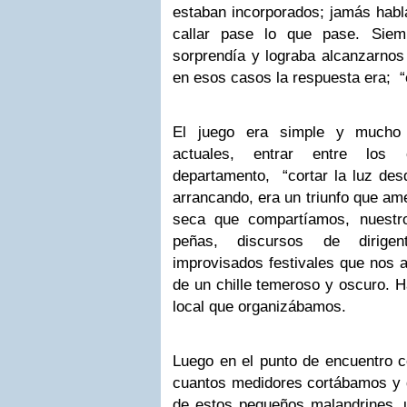
estaban incorporados; jamás habla
callar pase lo que pase. Siemp
sorprendía y lograba alcanzarno
en esos casos la respuesta era; “
El juego era simple y mucho 
actuales, entrar entre los
departamento, “cortar la luz desd
arrancando, era un triunfo que am
seca que compartíamos, nuestro
peñas, discursos de dirige
improvisados festivales que nos a
de un chille temeroso y oscuro. H
local que organizábamos.
Luego en el punto de encuentro 
cuantos medidores cortábamos y 
de estos pequeños malandrines, 