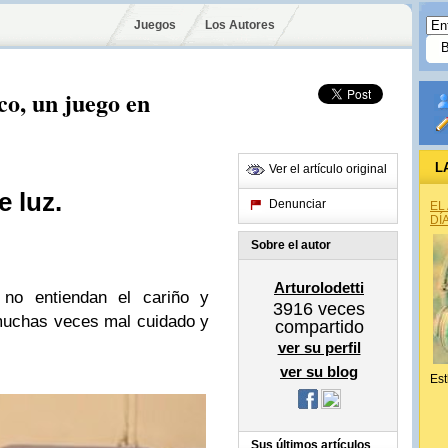
Juegos
Los Autores
co, un juego en
L
Ver el artículo original
e luz.
Denunciar
EL
DÍ
Sobre el autor
Arturolodetti
no entiendan el cariño y
3916
veces
muchas veces mal cuidado y
compartido
ver su perfil
ver su blog
Est
Sus últimos artículos