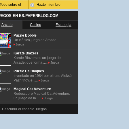
Todo sobre él
Hazte miembro
UEGOS EN ES.PAPERBLOG.COM
Arcade
Casino
Estrategia
Puzzle Bobble
Un clásico juego de Arcade. ......
Juega
Karate Blazers
Karate Blazers es un juego de
Arcade, que forma......
Juega
Puzzle De Bloques
Inventado en 1984 por el ruso Alekséi
Pázhitnov, e......
Juega
Magical Cat Adventure
Redescubre Magical Cat Adventure,
un juego de la......
Juega
Descubrir el espacio Juegos