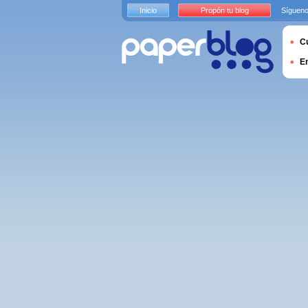
Inicio
Propón tu blog
Sígueno
Cu
E