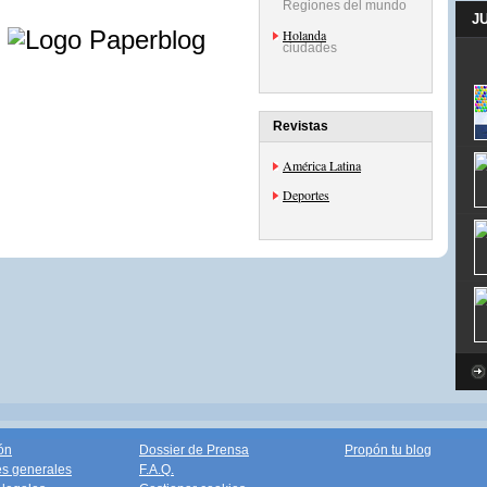
Regiones del mundo
e
J
Holanda
ciudades
Revistas
América Latina
Deportes
ón
Dossier de Prensa
Propón tu blog
s generales
F.A.Q.