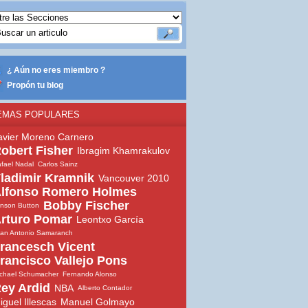
¿ Aún no eres miembro ?
Propón tu blog
EMAS POPULARES
avier Moreno Carnero
obert Fisher
Ibragim Khamrakulov
fael Nadal
Carlos Sainz
ladimir Kramnik
Vancouver 2010
lfonso Romero Holmes
Bobby Fischer
nson Button
rturo Pomar
Leontxo García
an Antonio Samaranch
rancesch Vicent
rancisco Vallejo Pons
chael Schumacher
Fernando Alonso
ey Ardid
NBA
Alberto Contador
iguel Illescas
Manuel Golmayo