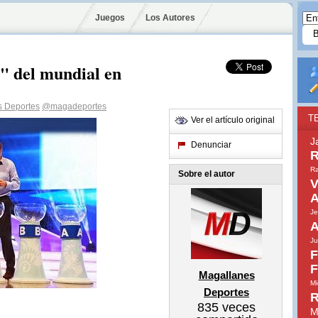
Juegos
Los Autores
d" del mundial en
s Deportes
@magadeportes
T
Ver el artículo original
J
Denunciar
R
Ra
Sobre el autor
V
A
Je
A
Ju
F
F
Magallanes
Mi
Deportes
R
835
veces
M