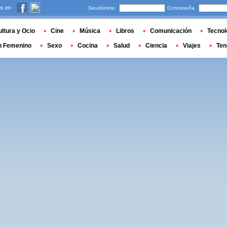
s en
Seudónimo
Contraseña
ltura y Ocio
Cine
Música
Libros
Comunicación
Tecnol
n Femenino
Sexo
Cocina
Salud
Ciencia
Viajes
Ten