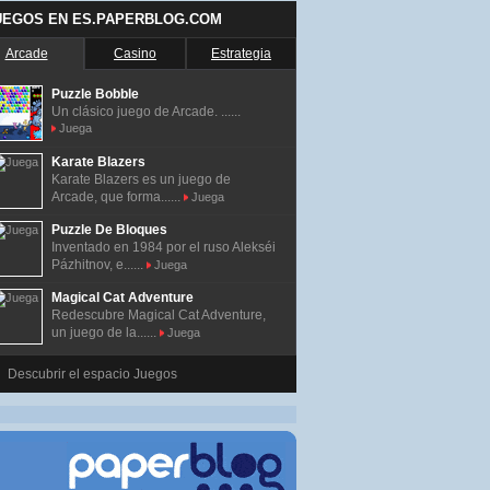
UEGOS EN ES.PAPERBLOG.COM
Arcade
Casino
Estrategia
Puzzle Bobble
Un clásico juego de Arcade. ......
Juega
Karate Blazers
Karate Blazers es un juego de
Arcade, que forma......
Juega
Puzzle De Bloques
Inventado en 1984 por el ruso Alekséi
Pázhitnov, e......
Juega
Magical Cat Adventure
Redescubre Magical Cat Adventure,
un juego de la......
Juega
Descubrir el espacio Juegos