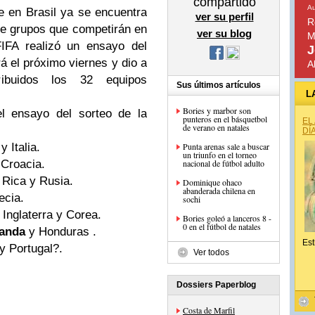
compartido
Au
e en Brasil ya se encuentra
ver su perfil
R
 de grupos que competirán en
ver su blog
M
FIFA realizó un ensayo del
J
rá el próximo viernes y dio a
A
ibuidos los 32 equipos
Sus últimos artículos
L
Bories y marbor son
el ensayo del sorteo de la
punteros en el básquetbol
EL
de verano en natales
DÍ
y Italia.
Punta arenas sale a buscar
un triunfo en el torneo
 Croacia.
nacional de fútbol adulto
 Rica y Rusia.
Dominique ohaco
abanderada chilena en
ecia.
sochi
Inglaterra y Corea.
Bories goleó a lanceros 8 -
0 en el fútbol de natales
anda
y Honduras .
Est
y Portugal?.
Ver todos
Dossiers Paperblog
Costa de Marfil