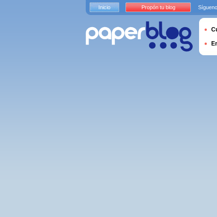
Inicio
Propón tu blog
Sígueno
Cu
E