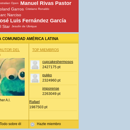
Manuel Rivas Pastor
stralian Open
oland Garros
Cristiano Ronaldo
arc Narciso
osé Luis Fernández García
ll Star
Jesulín de Ubrique
A COMUNIDAD AMÉRICA LATINA
 AUTOR DEL
TOP MIEMBROS
A
cupcakeshermosos
2427175 pt
pukko
2324960 pt
jmporense
2263049 pt
her A.l.
Rafael
1987503 pt
Todo sobre él
Hazte miembro