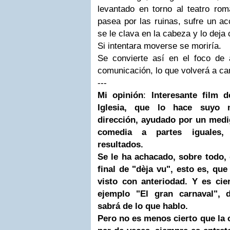
levantado en torno al teatro rom
pasea por las ruinas, sufre un ac
se le clava en la cabeza y lo deja
Si intentara moverse se moriría.
Se convierte así en el foco de
comunicación, lo que volverá a cam
---
Mi opinión
:
Interesante film
Iglesia
, que lo hace suyo m
dirección, ayudado por un med
comedia a partes iguales,
resultados.
Se le ha achacado, sobre todo,
final de "dèja vu", esto es, qu
visto con anteriodad. Y es cie
ejemplo "El gran carnaval", 
sabrá de lo que hablo.
Pero no es menos cierto que la 