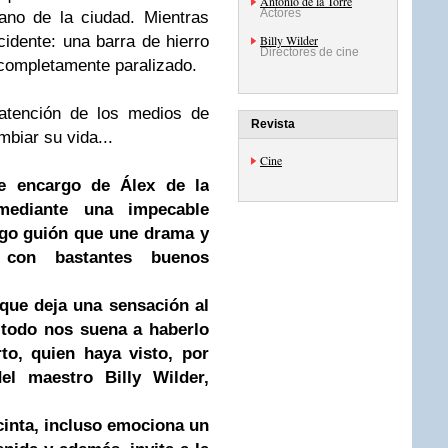
Antonio de la Torre
Actores
ano de la ciudad. Mientras
cidente: una barra de hierro
Billy Wilder
Directores de cine
 completamente paralizado.
 atención de los medios de
Revista
biar su vida...
Cine
 de encargo de
Álex de la
ediante una impecable
igo guión que une drama y
 con bastantes buenos
 que deja una sensación al
e todo nos suena a haberlo
rto, quien haya visto, por
del maestro
Billy Wilder
,
cinta, incluso emociona un