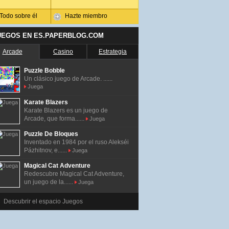
Todo sobre él
Hazte miembro
UEGOS EN ES.PAPERBLOG.COM
Arcade
Casino
Estrategia
Puzzle Bobble
Un clásico juego de Arcade. ......
Juega
Karate Blazers
Karate Blazers es un juego de
Arcade, que forma......
Juega
Puzzle De Bloques
Inventado en 1984 por el ruso Alekséi
Pázhitnov, e......
Juega
Magical Cat Adventure
Redescubre Magical Cat Adventure,
un juego de la......
Juega
Descubrir el espacio Juegos