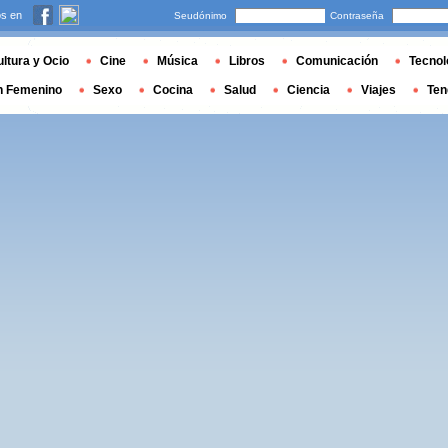
s en
Seudónimo
Contraseña
ltura y Ocio
Cine
Música
Libros
Comunicación
Tecnol
n Femenino
Sexo
Cocina
Salud
Ciencia
Viajes
Ten