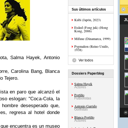
Sus últimos artículos
Kubi (Japón, 2023)
J
Exiled (Fong juk) (Hong
Kong, 2006)
Mifune (Dinamarca, 1999)
Pygmalion (Reino Unido,
1938)
ota, Salma Hayek, Antonio
Ver todos
orre, Carolina Bang, Blanca
Dossiers Paperblog
o Tejero
.
Salma Hayek
Actores
ista en paro que alcanzó el
Portillo
oso eslogan: "Coca-Cola, la
Futbolistas
n hombre desesperado que,
Antonio Garrido
Golfistas
ces, regresa al hotel donde
Blanca Portillo
Actores
lo que encuentra es un museo