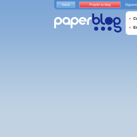
Inicio
Propón tu blog
Sígueno
Cu
E