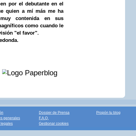
en por el debutante en el
ue quien a mí más me ha
 muy contenida en sus
agníficos como cuando le
isión "el favor".
redonda.
e
ón
Dossier de Prensa
Propón tu blog
s generales
F.A.Q.
legales
Gestionar cookies