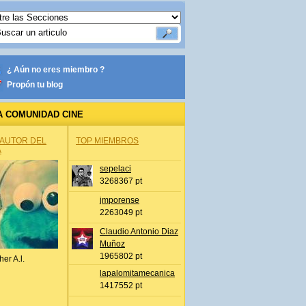
¿ Aún no eres miembro ?
Propón tu blog
A COMUNIDAD CINE
 AUTOR DEL
TOP MIEMBROS
A
sepelaci
3268367 pt
jmporense
2263049 pt
Claudio Antonio Diaz
Muñoz
1965802 pt
her A.l.
lapalomitamecanica
1417552 pt