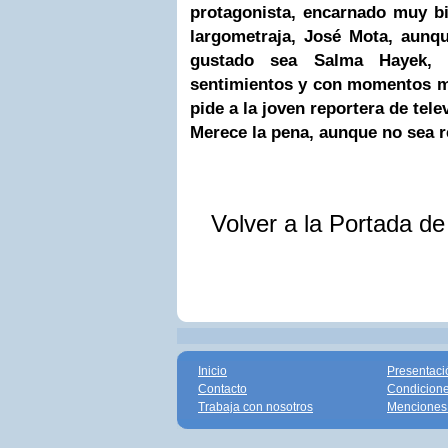
protagonista, encarnado muy bi
largometraja,
José Mota
, aunq
gustado sea
Salma Hayek
,
sentimientos y con momentos m
pide a la joven reportera de telev
Merece la pena, aunque no sea 
Volver a la Portada d
Inicio
Presentaci
Contacto
Condicione
Trabaja con nosotros
Menciones 