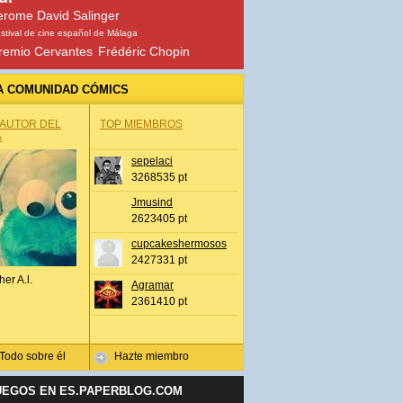
erome David Salinger
stival de cine español de Málaga
remio Cervantes
Frédéric Chopin
A COMUNIDAD CÓMICS
 AUTOR DEL
TOP MIEMBROS
A
sepelaci
3268535 pt
Jmusind
2623405 pt
cupcakeshermosos
2427331 pt
her A.l.
Agramar
2361410 pt
Todo sobre él
Hazte miembro
UEGOS EN ES.PAPERBLOG.COM