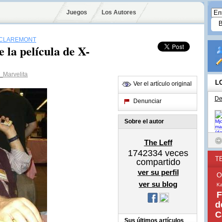
Juegos
Los Autores
 CLAREMONT
 la película de X-
Marvelita
L
Ver el artículo original
De
Denunciar
Sobre el autor
The Leff
1742334
veces
T
compartido
ver su perfil
O
ver su blog
Ka
F
d
C
Sus últimos artículos