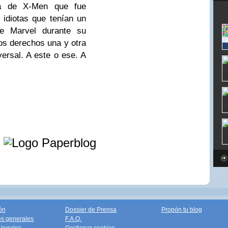
la de X-Men que fue
 idiotas que tenían un
e Marvel durante su
os derechos una y otra
versal. A este o ese. A
e
ón
Dossier de Prensa
Propón tu blog
s generales
F.A.Q.