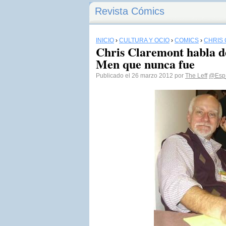
Revista Cómics
INICIO
›
CULTURA Y OCIO
›
CÓMICS
›
CHRIS
Chris Claremont habla de
Men que nunca fue
Publicado el 26 marzo 2012 por
The Leff
@Esp_