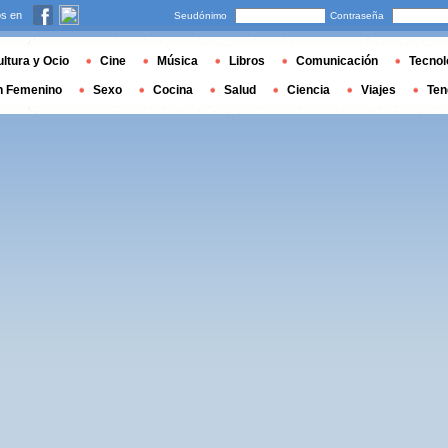
s en
Seudónimo
Contraseña
ltura y Ocio
Cine
Música
Libros
Comunicación
Tecnol
n Femenino
Sexo
Cocina
Salud
Ciencia
Viajes
Ten