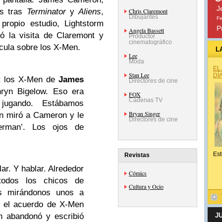
J
as tras
Terminator
y
Aliens
,
Chris Claremont
Dibujantes
Fe
ropio estudio, Lightstorm
P
Angela Bassett
ió la visita de Claremont y
Productor
cinematográfico
ícula sobre los X-Men.
L
Lee
Moda
EL
Stan Lee
DÍ
o: los X-Men de
James
Directores de cine
hryn Bigelow. Eso era
FOX
Cadenas TV
jugando. Estábamos
Bryan Singer
n miró a Cameron y le
Directores de cine
erman’. Los ojos de
Est
Revistas
ar. Y hablar. Alrededor
Cómics
odos los chicos de
Cultura y Ocio
s mirándonos unos a
e el acuerdo de X-Men
n abandonó y escribió
J