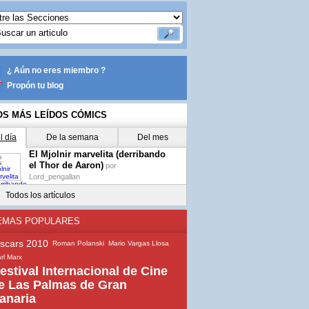
¿ Aún no eres miembro ?
Propón tu blog
OS MÁS LEÍDOS CÓMICS
l día
De la semana
Del mes
El Mjolnir marvelita (derribando
el Thor de Aaron)
por
Lord_pengallan
Todos los artículos
EMAS POPULARES
scars 2010
Roman Polanski
Mario Vargas Llosa
rl Marx
estival Internacional de Cine
e Las Palmas de Gran
anaria