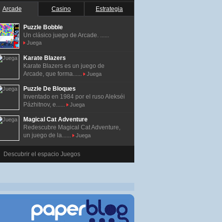
Arcade
Casino
Estrategia
Puzzle Bobble
Un clásico juego de Arcade. ......
Juega
Karate Blazers
Karate Blazers es un juego de
Arcade, que forma......
Juega
Puzzle De Bloques
Inventado en 1984 por el ruso Alekséi
Pázhitnov, e......
Juega
Magical Cat Adventure
Redescubre Magical Cat Adventure,
un juego de la......
Juega
Descubrir el espacio Juegos