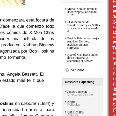
F
F
Marvel Studios revela la
F
línea temporal oficial del
UCM
J
r
comenzara esta locura de
G
El showrunner de
Daredevil entrega a Netflix
Blade
la que comenzó todo
Mu
su idea para la temporada
4
D
e los cómics de X-Men Chris
Posible lista de personajes
Mi
acer una película de los
para Los Eternos,
F
incluidas algunas
productor, Kathryn Bigelow
sorpresas
T
otagonizada por Bob Hoskins
Mi
Age of Man traerá títulos
omo Tormenta.
de un universo X
F
alternativo en febrero
I
Lu
Ver todos
s, Angela Bassett. El
F
C
e estado más feliz que
Dossiers Paperblog
F
I
James Cameron
F
Directores de cine
F
Avatar
oskins
en
Lassiter
(1984) y
S
Películas
intensidad correcta para
F
Bob Hoskins
S
Actores
n pantalla. James Cameron,