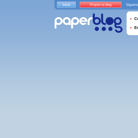
Inicio
Propón tu blog
Sígueno
Cu
E