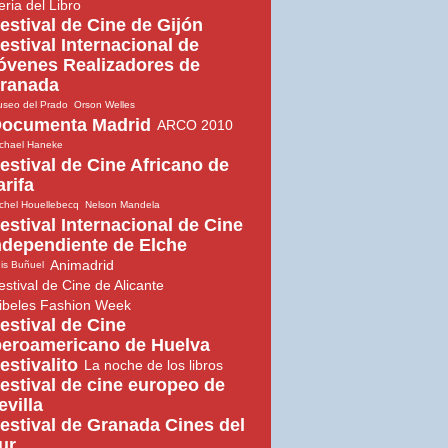
eria del Libro
estival de Cine de Gijón
estival Internacional de
óvenes Realizadores de
ranada
seo del Prado
Orson Welles
ocumenta Madrid
ARCO 2010
chael Haneke
estival de Cine Africano de
arifa
chel Houellebecq
Nelson Mandela
estival Internacional de Cine
ndependiente de Elche
Animadrid
is Buñuel
estival de Cine de Alicante
ibeles Fashion Week
estival de Cine
beroamericano de Huelva
estivalito
La noche de los libros
estival de cine europeo de
evilla
estival de Granada Cines del
ur