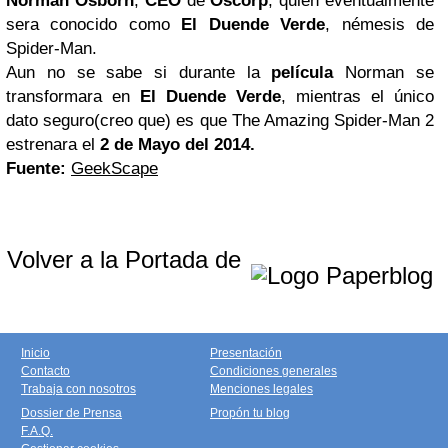
Norman Osborn
,
CEO
de
Oscorp
, quien eventualmente
sera conocido como
El Duende Verde
, némesis de
Spider-Man.
Aun no se sabe si durante la
película
Norman se
transformara en
El Duende Verde
, mientras el único
dato seguro(creo que) es que The Amazing Spider-Man 2
estrenara el
2 de Mayo del 2014.
Fuente:
GeekScape
Volver a la Portada de
Inicio
Presentación
Contacto
Condiciones generales
Trabaja con nosotros
Menciones legales
Dossier de Prensa
Propón tu blog
F.A.Q.