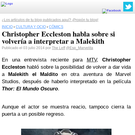
¿Los artículos de tu blog publicados aquí? ¡Propón tu blog!
INICIO
›
CULTURA Y OCIO
›
CÓMICS
Christopher Eccleston habla sobre si
volvería a interpretar a Malekith
Publicado el 03 julio 2014 por
The Leff
@Esp_Marvelita
En una entrevista reciente para
MTV
,
Christopher
Eccleston
habló sobre la posibilidad de volver a dar vida
a
Malekith el Maldito
en otra aventura de Marvel
Studios, después de haberlo interpretado en la película
Thor: El Mundo Oscuro
.
Aunque el actor se muestra reacio, tampoco cierra la
puerta a un posible regreso.