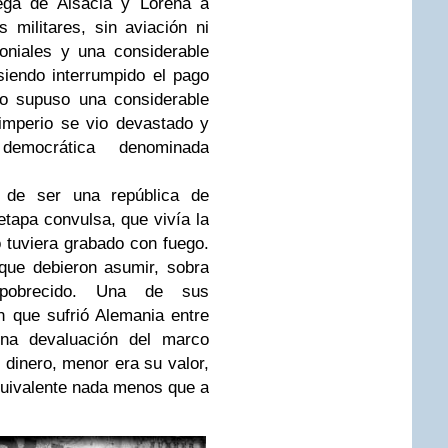
rega de Alsacia y Lorena a
s militares, sin aviación ni
loniales y una considerable
iendo interrumpido el pago
ado supuso una considerable
imperio se vio devastado y
democrática denominada
 de ser una república de
etapa convulsa, que vivía la
o tuviera grabado con fuego.
que debieron asumir, sobra
pobrecido. Una de sus
ón que sufrió Alemania entre
na devaluación del marco
dinero, menor era su valor,
quivalente nada menos que a