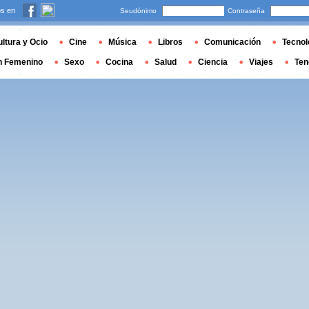
s en
Seudónimo
Contraseña
ltura y Ocio
Cine
Música
Libros
Comunicación
Tecnol
n Femenino
Sexo
Cocina
Salud
Ciencia
Viajes
Ten