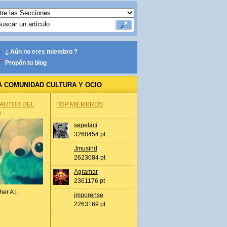
¿ Aún no eres miembro ?
Propón tu blog
A COMUNIDAD CULTURA Y OCIO
 AUTOR DEL
TOP MIEMBROS
A
sepelaci
3268454 pt
Jmusind
2623084 pt
Agramar
2361176 pt
her A.l.
jmporense
2263169 pt