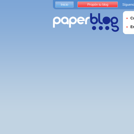
Inicio
Propón tu blog
Sígueno
Cu
E