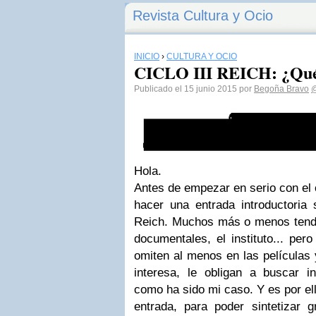
Revista Cultura y Ocio
INICIO
›
CULTURA Y OCIO
CICLO III REICH: ¿Qué e
Publicado el 15 junio 2015 por
Begoña Bravo
Hola.
Antes de empezar en serio con el 
hacer una entrada introductoria 
Reich. Muchos más o menos tendré
documentales, el instituto... pe
omiten al menos en las películas y
interesa, le obligan a buscar i
como ha sido mi caso. Y es por el
entrada, para poder sintetizar 