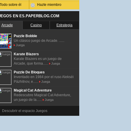
Todo sobre él
Hazte miembro
UEGOS EN ES.PAPERBLOG.COM
Arcade
Casino
Estrategia
Puzzle Bobble
Un clásico juego de Arcade. ......
Juega
Karate Blazers
Karate Blazers es un juego de
Arcade, que forma......
Juega
Puzzle De Bloques
Inventado en 1984 por el ruso Alekséi
Pázhitnov, e......
Juega
Magical Cat Adventure
Redescubre Magical Cat Adventure,
un juego de la......
Juega
Descubrir el espacio Juegos