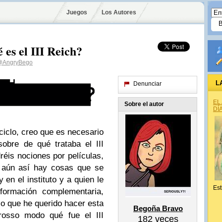
Juegos
Los Autores
s el III Reich?
@AngryBego
L
Denunciar
EL
Sobre el autor
DÍ
ciclo, creo que es necesario
sobre de qué trataba el III
is nociones por películas,
ro aún así hay cosas que se
 en el instituto y a quien le
Est
nformación complementaria,
lo que he querido hacer esta
Begoña Bravo
grosso modo qué fue el III
182
veces