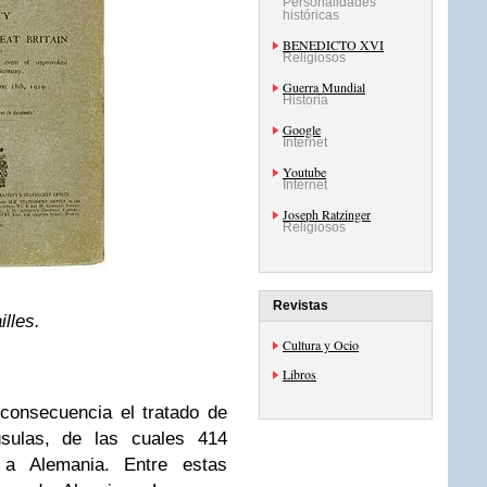
Personalidades
históricas
BENEDICTO XVI
Religiosos
Guerra Mundial
Historia
Google
Internet
Youtube
Internet
Joseph Ratzinger
Religiosos
Revistas
illes.
Cultura y Ocio
Libros
 consecuencia el tratado de
úsulas, de las cuales 414
 a Alemania. Entre estas