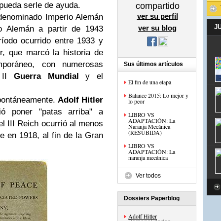
pueda serle de ayuda.
compartido
ver su perfil
 denominado Imperio Alemán
J
ver su blog
o Alemán a partir de 1943
ríodo ocurrido entre 1933 y
r, que marcó la historia de
poráneo, con numerosas
Sus últimos artículos
a II
Guerra Mundial
y el
El fin de una etapa
Balance 2015: Lo mejor y
espontáneamente.
Adolf Hitler
lo peor
ó poner "patas arriba" a
LIBRO VS
ADAPTACIÓN: La
l III Reich ocurrió al menos
Naranja Mecánica
(RESUBIDA)
 en 1918, al fin de la Gran
LIBRO VS
ADAPTACIÓN: La
naranja mecánica
Ver todos
Dossiers Paperblog
Adolf Hitler