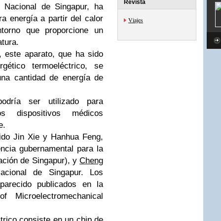
Revista
d Nacional de Singapur,
ha
a energía a partir del calor
Viajes
ntorno que proporcione un
atura.
, este aparato, que ha sido
gético termoeléctrico, se
una cantidad de energía de
odría ser utilizado para
os dispositivos médicos
e.
sido
Jin Xie
y Hanhua Feng,
encia gubernamental para la
gación de Singapur), y
Cheng
acional de Singapur. Los
parecido publicados en la
of Microelectromechanical
trico consiste en un chip de