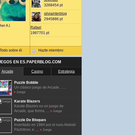
3268454 pt
silviainterblog
2945886 pt
her A.l.
Rafael
1987701 pt
Todo sobre él
Hazte miembro
UEGOS EN ES.PAPERBLOG.COM
Arcade
Casino
Estrategia
Puzzle Bobble
Un clásico juego de Arcade. ......
Juega
Karate Blazers
Karate Blazers es un juego de
Arcade, que forma......
Juega
Puzzle De Bloques
Inventado en 1984 por el ruso Alekséi
Pázhitnov, e......
Juega