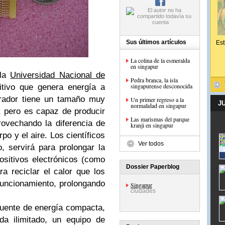
Sus últimos artículos
Est
La colina de la esmeralda
en singapur
 la
Universidad Nacional de
Pedra branca, la isla
singapurense desconocida
itivo que genera energía a
nerador tiene un tamaño muy
Un primer regreso a la
J
normalidad en singapur
 pero es capaz de producir
Las marismas del parque
rovechando la diferencia de
kranji en singapur
po y el aire. Los científicos
Ver todos
, servirá para prolongar la
positivos electrónicos (como
Dossier Paperblog
a reciclar el calor que los
uncionamiento, prolongando
Singapur
ciudades
 fuente de energía compacta,
da ilimitado, un equipo de