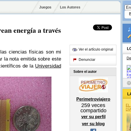
Juegos
Los Autores
rean energía a través
L
Ver el artículo original
las ciencias físicas son mi
ar la nota emitida sobre este
De
Denunciar
científicos de la
Universidad
Sobre el autor
L
Perimetroviajero
259
veces
EL
DÍ
compartido
ver su perfil
ver su blog