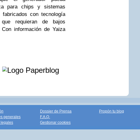
ica para chips y sistemas
 fabricados con tecnología
, que requieran de bajos
 Con información de Yaiza
e
ón
Dossier de Prensa
Propón tu blog
s generales
F.A.Q.
legales
Gestionar cookies