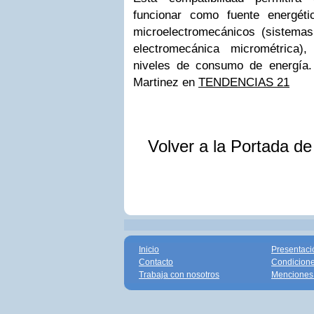
funcionar como fuente energét
microelectromecánicos (sistemas
electromecánica micrométrica)
niveles de consumo de energía.
Martinez en
TENDENCIAS 21
Volver a la Portada d
Inicio
Presentaci
Contacto
Condicione
Trabaja con nosotros
Menciones 