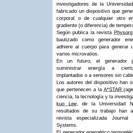
investigadores de la
Universida
fabricado un dispositivo que gener
corporal o de cualquier otro e
gradiente (o diferencia) de temper
Según publica la revista
Physorg
bautizado como generador ener
adhiere al cuerpo para generar 
varios microvatios.
En un futuro, el generador p
suministrar energía a ciert
implantados o a sensores sin cabl
Los autores del dispositivo han 
que pertenecen a la
A*STAR
(ag
ciencia, la tecnología y la investi
kuo Lee
, de la Universidad N
resultados de su trabajo han a
revista especializada
Journal 
Systems.
El generador energético termoeléc