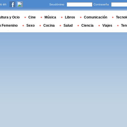
s en
Seudónimo
Contraseña
ltura y Ocio
Cine
Música
Libros
Comunicación
Tecnol
n Femenino
Sexo
Cocina
Salud
Ciencia
Viajes
Ten