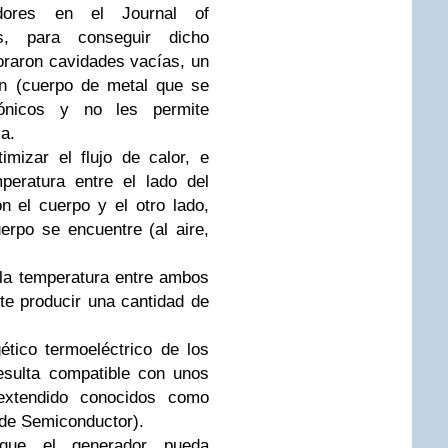
gadores en el
Journal of
s,
para conseguir dicho
oraron cavidades vacías, un
ón (cuerpo de metal que se
ónicos y no les permite
ca.
mizar el flujo de calor, e
peratura entre el lado del
 el cuerpo y el otro lado,
erpo se encuentre (al aire,
 la temperatura entre ambos
te producir una cantidad de
ético termoeléctrico de los
esulta compatible con unos
xtendido conocidos como
e Semiconductor).
á que el generador pueda