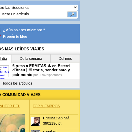
¿ Aún no eres miembro ?
Propón tu blog
OS MÁS LEÍDOS VIAJES
l día
De la semana
Del mes
5 rutas a ERMITAS ⛪ en Esterri
d'Àneu | Historia, senderismo y
patrimonio
por
Travelphotobox
Todos los artículos
A COMUNIDAD VIAJES
 AUTOR DEL
TOP MIEMBROS
A
Cristina Sanjosé
3902196 pt
sepelaci