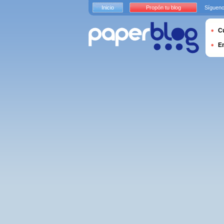
Inicio
Propón tu blog
Sígueno
Cu
E