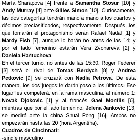
María Sharapova [4] frente a
Samantha Stosur
[10] y
Andy Murray
[4] ante
Gilles Simon
[10]. Curiosamente,
las dos categorías tendrán mano a mano a los cuartos y
décimos preclasificados, respectivamente. Después, los
que tomarán el protagonismo serán Rafael Nadal [1] y
Mardy Fish
[7], aunque lo harán no antes de las 14; y
por el lado femenino estarán Vera Zvonareva [2] y
Daniela Hantuchova
.
En el tercer turno, no antes de las 15:30, Roger Federer
[3] será el rival de
Tomas Berdych
[8] y
Andrea
Petkovic
[9] se cruzará con
Nadia Petrova
. De esta
manera, los dos juegos le darán paso a los últimos. Ese
lugar les competerá, en la rama masculina, al número 1:
Novak Djokovic
[1] y al francés
Gael Monfils
[6],
mientras que por el lado femenino,
Jelena Jankovic
[13]
se medirá ante la china Shuai Peng [16]. Ambos no
empezarán hasta las 20 (hora Argentina).
Cuadros de Cincinnati:
-single masculino