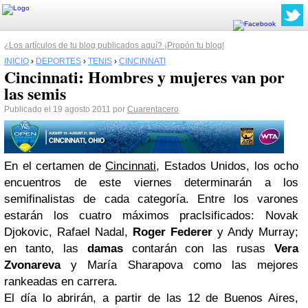
¿Los artículos de tu blog publicados aquí? ¡Propón tu blog!
INICIO
›
DEPORTES
›
TENIS
›
CINCINNATI
Cincinnati: Hombres y mujeres van por
las semis
Publicado el 19 agosto 2011 por
Cuarentacero
En el certamen de
Cincinnati
, Estados Unidos, los ocho
encuentros de este viernes determinarán a los
semifinalistas de cada categoría. Entre los varones
estarán los cuatro máximos praclsificados: Novak
Djokovic, Rafael Nadal,
Roger Federer
y Andy Murray;
en tanto, las
damas
contarán con las rusas
Vera
Zvonareva
y María Sharapova como las mejores
rankeadas en carrera.
El día lo abrirán, a partir de las 12 de Buenos Aires,