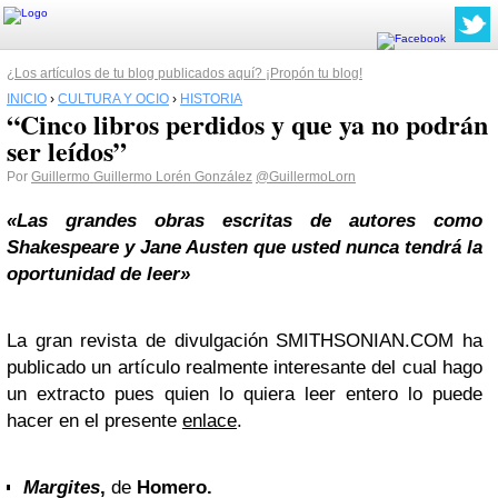
¿Los artículos de tu blog publicados aquí? ¡Propón tu blog!
INICIO
›
CULTURA Y OCIO
›
HISTORIA
“Cinco libros perdidos y que ya no podrán
ser leídos”
Por
Guillermo Guillermo Lorén González
@GuillermoLorn
«Las grandes obras escritas de autores como
Shakespeare y Jane Austen que usted nunca tendrá la
oportunidad de leer»
La gran revista de divulgación SMITHSONIAN.COM ha
publicado un artículo realmente interesante del cual hago
un extracto pues quien lo quiera leer entero lo puede
hacer en el presente
enlace
.
Margites
,
de
Homero.