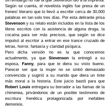
sin embargo no fue la que Stevenson dio a la imprenta.
Según se cuenta, el novelista inglés fue presa de un
frenesí literario que lo llevó a escribir cerca de 30,000
palabras en tan solo tres días. Por esta delirante prisa
Stevenson
y su relato están incluidos en la lista de los
libros escritos con la asistencia de alguna droga, la
cocaína para ser más precisos, que según se dice
impulsó al escritor a entrar en ese trance cruzado de
letras, horror, fantasía y claridad psíquica.
Pero dicha versión no es la que conocemos
actualmente, ya que
Stevenson
la entregó a su
esposa,
Fanny
, para que le diera su visto bueno.
Parecer ser que la mujer no se sintió demasiado
convencida y sugirió a su marido que diera un tinte
más moral a la historia. Este juicio bastó para que
Robert Louis
entregara su borrador a las llamas de la
chimenea, privándonos de un posible testimonio de
escritura frenética protagonizada por inefables
demonios.