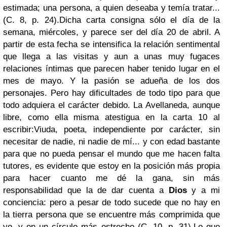
estimada; una persona, a quien deseaba y temía tratar...
(C. 8, p. 24).
Dicha carta consigna sólo el día de la
semana, miércoles, y parece ser del día 20 de abril. A
partir de esta fecha se intensifica la relación sentimental
que llega a las visitas y aun a unas muy fugaces
relaciones íntimas que parecen haber tenido lugar en el
mes de mayo. Y la pasión se adueña de los dos
personajes. Pero hay dificultades de todo tipo para que
todo adquiera el carácter debido. La Avellaneda, aunque
libre, como ella misma atestigua en la carta 10 al
escribir:
Viuda, poeta, independiente por carácter, sin
necesitar de nadie, ni nadie de mí... y con edad bastante
para que no pueda pensar el mundo que me hacen falta
tutores, es evidente que estoy en la posición más propia
para hacer cuanto me dé la gana, sin más
responsabilidad que la de dar cuenta a
Dios
y a mi
conciencia: pero a pesar de todo sucede que no hay en
la tierra persona que se encuentre más comprimida que
yo, y en un círculo más estrecho (C. 10, p. 31).
Lo que