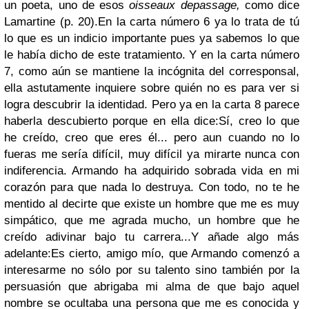
un poeta, uno de esos
oisseaux de
passage,
como dice
Lamartine (p. 20).
En la carta número 6 ya lo trata de tú
lo que es un indicio importante pues ya sabemos lo que
le había dicho de este tratamiento. Y en la carta número
7, como aún se mantiene la incógnita del corresponsal,
ella astutamente inquiere sobre quién no es para ver si
logra descubrir la identidad. Pero ya en la carta 8 parece
haberla descubierto porque en ella dice:
Sí, creo lo que
he creído, creo que eres él... pero aun cuando no lo
fueras me sería difícil, muy difícil ya mirarte nunca con
indiferencia. Armando ha adquirido sobrada vida en mi
corazón para que nada lo destruya. Con todo, no te he
mentido al decirte que existe un hombre que me es muy
simpático, que me agrada mucho, un hombre que he
creído adivinar bajo tu carrera...
Y añade algo más
adelante:
Es cierto, amigo mío, que Armando comenzó a
interesarme no sólo por su talento sino también por la
persuasión que abrigaba mi alma de que bajo aquel
nombre se ocultaba una persona que me es conocida y