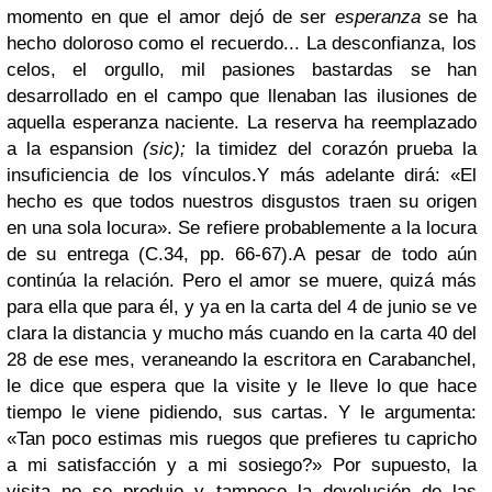
momento en que el amor dejó de ser
esperanza
se ha
hecho doloroso como el recuerdo... La desconfianza, los
celos, el orgullo, mil pasiones bastardas se han
desarrollado en el campo que llenaban las ilusiones de
aquella esperanza naciente. La reserva ha reemplazado
a la espansion
(sic);
la timidez del corazón prueba la
insuficiencia de los vínculos.
Y más adelante dirá: «El
hecho es que todos nuestros disgustos traen su origen
en una sola locura». Se refiere probablemente a la locura
de su entrega (C.34, pp. 66-67).
A pesar de todo aún
continúa la relación. Pero el amor se muere, quizá más
para ella que para él, y ya en la carta del 4 de junio se ve
clara la distancia y mucho más cuando en la carta 40 del
28 de ese mes, veraneando la escritora en Carabanchel,
le dice que espera que la visite y le lleve lo que hace
tiempo le viene pidiendo, sus cartas. Y le argumenta:
«Tan poco estimas mis ruegos que prefieres tu capricho
a mi satisfacción y a mi sosiego?» Por supuesto, la
visita no se produjo y tampoco la devolución de las