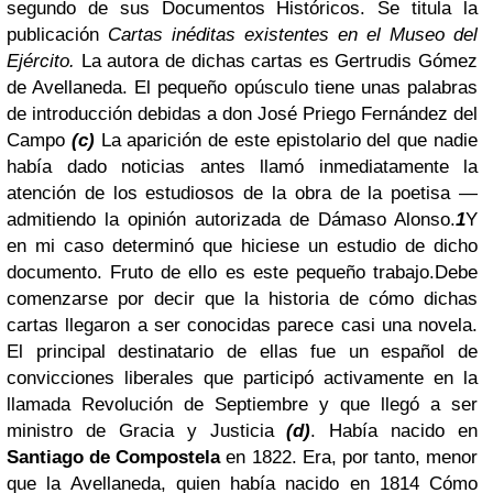
segundo de sus Documentos Históricos. Se titula la
publicación
Cartas inéditas existentes
en el Museo del
Ejército.
La autora de dichas cartas es Gertrudis Gómez
de Avellaneda. El pequeño opúsculo tiene unas palabras
de introducción debidas a don José Priego Fernández del
Campo
(c)
La aparición de este epistolario del que nadie
había dado noticias antes llamó inmediatamente la
atención de los estudiosos de la obra de la poetisa —
admitiendo la opinión autorizada de Dámaso Alonso.
1
Y
en mi caso determinó que hiciese un estudio de dicho
documento. Fruto de ello es este pequeño trabajo.
Debe
comenzarse por decir que la historia de cómo dichas
cartas llegaron a ser conocidas parece casi una novela.
El principal destinatario de ellas fue un español de
convicciones liberales que participó activamente en la
llamada Revolución de Septiembre y que llegó a ser
ministro de Gracia y Justicia
(d)
. Había nacido en
Santiago de Compostela
en 1822. Era, por tanto, menor
que la Avellaneda, quien había nacido en 1814
Cómo