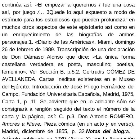
continúa así: «El empezar a querernos / fue una cosa
así, por juego
/…
3
Quede lo aquí expuesto a modo de
estímulo para los estudiosos que pueden profundizar en
muchos otros aspectos de este epistolario así como en
un enriquecimiento de las biografías de ambos
personajes.
1. «Diario de las Américas», Miami, domingo
26 de febrero de 1989. Transcripción de una declaración
de Don Dámaso Alonso que dice: «La única forma
castellana verdadera es poeta, masculino; poetisa,
femenino». Ver Sección B, p.5.
2. Gertrudis GÓMEZ DE
AVELLANEDA. Cartas inéditas existentes en el Museo
del Ejército. Introducción
de
José Priego Fernández del
Campo. Fundación Universitaria Española, Madrid, 1975,
Carta 1, p. 11. Se advierte que en lo adelante sólo se
consignará a renglón seguido del texto el número de la
carta y la página, así: C. p.
3. Don Antonio ROMERO,
Amores a Nieve.
Pieza cómica (en un acto
y
en verso),
Madrid, diciembre de 1855, p. 32.
Notas del blog:
a.
Artículo publicado en 1989 (Actas X) por la Asociación