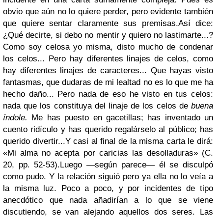
obvio que aún no lo quiere perder, pero evidente también
que quiere sentar claramente sus premisas.
Así dice:
¿Qué decirte, si debo no mentir y quiero no lastimarte...?
Como soy celosa yo misma, disto mucho de condenar
los celos... Pero hay diferentes linajes de celos, como
hay diferentes linajes de caracteres... Que hayas visto
fantasmas, que dudaras de mi lealtad no es lo que me ha
hecho daño... Pero nada de eso he visto en tus celos:
nada que los constituya del linaje de los celos de
buena
índole.
Me has puesto en gacetillas; has inventado un
cuento ridículo y has querido regalárselo al público; has
querido divertir...
Y casi al final de la misma carta le dirá:
«Mi alma no acepta por caricias las desolladuras» (C.
20, pp. 52-53).
Luego —según parece— él se disculpó
como pudo. Y la relación siguió pero ya ella no lo veía a
la misma luz. Poco a poco, y por incidentes de tipo
anecdótico que nada añadirían a lo que se viene
discutiendo, se van alejando aquellos dos seres. Las