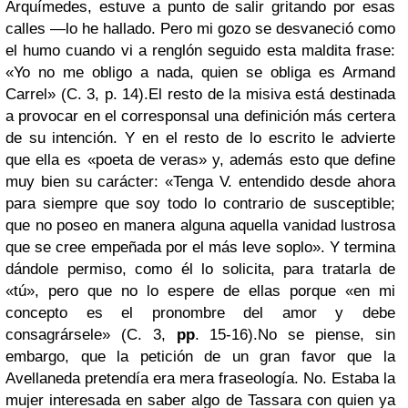
Arquímedes, estuve a punto de salir gritando por esas
calles —lo he hallado. Pero mi gozo se desvaneció como
el humo cuando vi a renglón seguido esta maldita frase:
«Yo no me obligo a nada, quien se obliga es Armand
Carrel» (C. 3, p. 14).
El resto de la misiva está destinada
a provocar en el corresponsal una definición más certera
de su intención. Y en el resto de lo escrito le advierte
que ella es «poeta de veras» y, además esto que define
muy bien su carácter: «Tenga V. entendido desde ahora
para siempre que soy todo lo contrario de susceptible;
que no poseo en manera alguna aquella vanidad lustrosa
que se cree empeñada por el más leve soplo». Y termina
dándole permiso, como él lo solicita, para tratarla de
«tú», pero que no lo espere de ellas porque «en mi
concepto es el pronombre del amor y debe
consagrársele» (C. 3,
pp
. 15-16).
No se piense, sin
embargo, que la petición de un gran favor que la
Avellaneda pretendía era mera fraseología. No. Estaba la
mujer interesada en saber algo de Tassara con quien ya