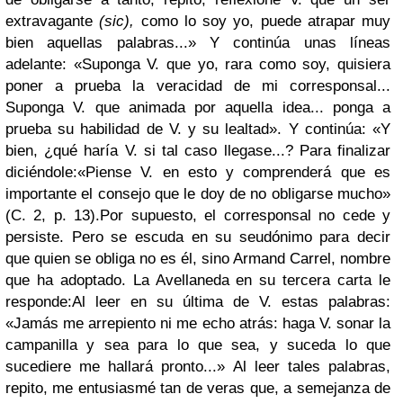
extravagante
(sic),
como lo soy yo, puede atrapar muy
bien aquellas palabras...» Y continúa unas líneas
adelante: «Suponga V. que yo, rara como soy, quisiera
poner a prueba la veracidad de mi corresponsal...
Suponga V. que animada por aquella idea... ponga a
prueba su habilidad de V. y su lealtad». Y continúa: «Y
bien, ¿qué haría V. si tal caso llegase...? Para finalizar
diciéndole:
«Piense V. en esto y comprenderá que es
importante el consejo que le doy de no obligarse mucho»
(C. 2, p. 13).
Por supuesto, el corresponsal no cede y
persiste. Pero se escuda en su seudónimo para decir
que quien se obliga no es él, sino Armand Carrel, nombre
que ha adoptado. La Avellaneda en su tercera carta le
responde:
Al leer en su última de V. estas palabras:
«Jamás me arrepiento ni me echo atrás: haga V. sonar la
campanilla y sea para lo que sea, y suceda lo que
sucediere me hallará pronto...» Al leer tales palabras,
repito, me entusiasmé tan de veras que, a semejanza de