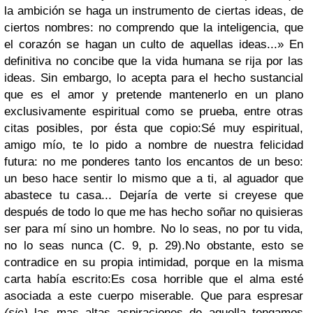
la ambición se haga un instrumento de ciertas ideas, de
ciertos nombres: no comprendo que la inteligencia, que
el corazón se hagan un culto de aquellas ideas...» En
definitiva no concibe que la vida humana se rija por las
ideas. Sin embargo, lo acepta para el hecho sustancial
que es el amor y pretende mantenerlo en un plano
exclusivamente espiritual como se prueba, entre otras
citas posibles, por ésta que copio:
Sé muy espiritual,
amigo mío, te lo pido a nombre de nuestra felicidad
futura: no me ponderes tanto los encantos de un beso:
un beso hace sentir lo mismo que a ti, al aguador que
abastece tu casa... Dejaría de verte si creyese que
después de todo lo que me has hecho soñar no quisieras
ser para mí sino un hombre. No lo seas, no por tu vida,
no lo seas nunca (C. 9, p. 29).
No obstante, esto se
contradice en su propia intimidad, porque en la misma
carta había escrito:
Es cosa horrible que el alma esté
asociada a este cuerpo miserable. Que para espresar
(sic)
las mas altas aspiraciones de aquella tengamos