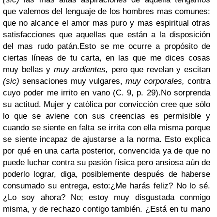
que valemos del lenguaje de los hombres mas comunes:
que no alcance el amor mas puro y mas espiritual otras
satisfacciones que aquellas que están a la disposición
del mas rudo patán.
Esto se me ocurre a propósito de
ciertas líneas de tu carta, en las que me dices cosas
muy bellas y
muy ardientes,
pero que revelan y escitan
(sic)
sensaciones muy vulgares,
muy corporales,
contra
cuyo poder me irrito en vano (C. 9, p. 29).
No sorprenda
su actitud. Mujer y católica por convicción cree que sólo
lo que se aviene con sus creencias es permisible y
cuando se siente en falta se irrita con ella misma porque
se siente incapaz de ajustarse a la norma. Esto explica
por qué en una carta posterior, convencida ya de que no
puede luchar contra su pasión física pero ansiosa aún de
poderlo lograr, diga, posiblemente después de haberse
consumado su entrega, esto:
¿Me harás feliz? No lo sé.
¿Lo soy ahora? No; estoy muy disgustada conmigo
misma, y de rechazo contigo también. ¿Está en tu mano