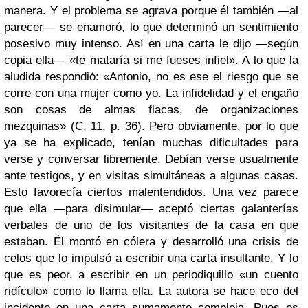
manera. Y el problema se agrava porque él también —al
parecer— se enamoró, lo que determinó un sentimiento
posesivo muy intenso. Así en una carta le dijo —según
copia ella— «te mataría si me fueses infiel». A lo que la
aludida respondió: «Antonio, no es ese el riesgo que se
corre con una mujer como yo. La infidelidad y el engaño
son cosas de almas flacas, de organizaciones
mezquinas» (C. 11, p. 36). Pero obviamente, por lo que
ya se ha explicado, tenían muchas dificultades para
verse y conversar libremente. Debían verse usualmente
ante testigos, y en visitas simultáneas a algunas casas.
Esto favorecía ciertos malentendidos. Una vez parece
que ella —para disimular— aceptó ciertas galanterías
verbales de uno de los visitantes de la casa en que
estaban. Él montó en cólera y desarrolló una crisis de
celos que lo impulsó a escribir una carta insultante. Y lo
que es peor, a escribir en un periodiquillo «un cuento
ridículo» como lo llama ella. La autora se hace eco del
incidente en una carta sumamente compleja. Pues es