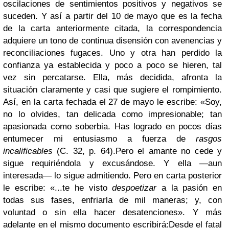
oscilaciones de sentimientos positivos y negativos se
suceden. Y así a partir del 10 de mayo que es la fecha
de la carta anteriormente citada, la correspondencia
adquiere un tono de continua disensión con avenencias y
reconciliaciones fugaces. Uno y otra han perdido la
confianza ya establecida y poco a poco se hieren, tal
vez sin percatarse. Ella, más decidida, afronta la
situación claramente y casi que sugiere el rompimiento.
Así, en la carta fechada el 27 de mayo le escribe: «Soy,
no lo olvides, tan delicada como impresionable; tan
apasionada como soberbia. Has logrado en pocos días
entumecer mi entusiasmo a fuerza de
rasgos
incalificables
(C. 32, p. 64).
Pero el amante no cede y
sigue requiriéndola y excusándose. Y ella —aun
interesada— lo sigue admitiendo. Pero en carta posterior
le escribe: «...te he visto
despoetizar
a la pasión en
todas sus fases, enfriarla de mil maneras; y, con
voluntad o sin ella hacer desatenciones». Y más
adelante en el mismo documento escribirá:
Desde el fatal