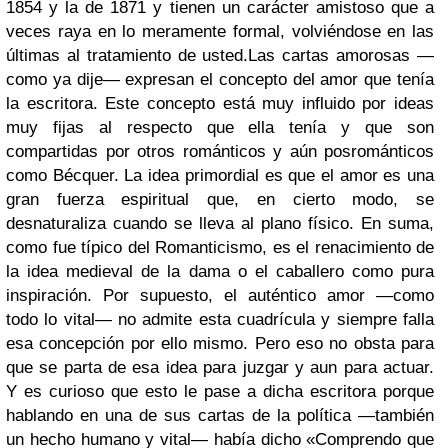
1854 y la de 1871 y tienen un carácter amistoso que a
veces raya en lo meramente formal, volviéndose en las
últimas al tratamiento de usted.
Las cartas amorosas —
como ya dije— expresan el concepto del amor que tenía
la escritora. Este concepto está muy influido por ideas
muy fijas al respecto que ella tenía y que son
compartidas por otros románticos y aún posrománticos
como Bécquer. La idea primordial es que el amor es una
gran fuerza espiritual que, en cierto modo, se
desnaturaliza cuando se lleva al plano físico. En suma,
como fue típico del Romanticismo, es el renacimiento de
la idea medieval de la dama o el caballero como pura
inspiración. Por supuesto, el auténtico amor —como
todo lo vital— no admite esta cuadrícula y siempre falla
esa concepción por ello mismo. Pero eso no obsta para
que se parta de esa idea para juzgar y aun para actuar.
Y es curioso que esto le pase a dicha escritora porque
hablando en una de sus cartas de la política —también
un hecho humano y vital— había dicho «Comprendo que