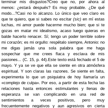
terminar mis disgustos?
Creo que no, por ahora al
menos: ¿estará después? Es muy probable. ¿De qué
modo...?
Casi no lo alcanzo. Lo único que veo claro es
que te quiero, que si sabes no escitar
(sic)
en mí estas
luchas, mi amor puede hacerme mucho bien; que si te
gozas en matar mi idealismo, acaso luego quieras en
balde hacerlo renacer. Sí; tengo un poder terrible sobre
mi corazón; es mi orgullo: respétalo siempre, Antonio: no
me digas jamás una sola palabra que me haga
sospechar que me crees flaca y esclava de mis
pasiones... (C. 15, p. 44).
Este texto está fechado el 5 de
mayo. Y ya se ve que ella se siente en otra atmósfera
espiritual. Y son claras las razones. Se siente en falta,
experimenta lo que un psiquiatra de hoy llamaría un
«complejo de culpa». Por eso, a partir de esta fecha las
relaciones hasta entonces estimulantes y llenas de
esperanza se van complicando en una red de
sentimientos a veces positivos, pero muy
frecuentemente negativos y aun agresivos en cierta