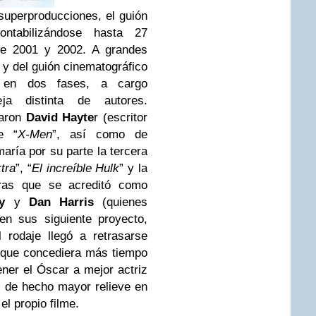
superproducciones, el guión
ntabilizándose hasta 27
 de 2001 y 2002. A grandes
 y del guión cinematográfico
 en dos fases, a cargo
ja distinta de autores.
maron
David Hayte
r (escritor
e “
X-Men
”, así como de
maría por su parte la tercera
tra
”, “
El increíble Hulk
” y la
tras que se acreditó como
y
y
Dan Harris
(quienes
en sus siguiente proyecto,
el rodaje llegó a retrasarse
n que concediera más tiempo
ener el Óscar a mejor actriz
ió de hecho mayor relieve en
el propio filme.