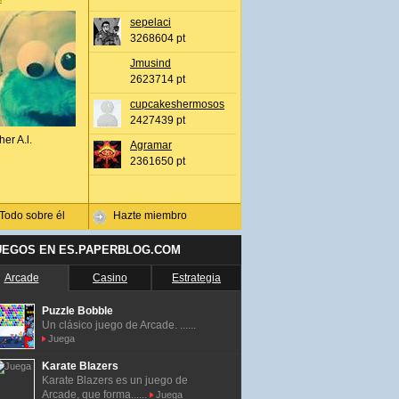
sepelaci
3268604 pt
Jmusind
2623714 pt
cupcakeshermosos
2427439 pt
her A.l.
Agramar
2361650 pt
Todo sobre él
Hazte miembro
UEGOS EN ES.PAPERBLOG.COM
Arcade
Casino
Estrategia
Puzzle Bobble
Un clásico juego de Arcade. ......
Juega
Karate Blazers
Karate Blazers es un juego de
Arcade, que forma......
Juega