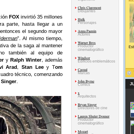
Chris Claremont
Dibujantes
ción
FOX
invirtió 35 millones
Hulk
Personajes
a parte, hasta llegar a un
 entonces el segundo mayor
Anna Paquin
Actores
iderman
”. Al mismo tiempo,
Warner Bros
ativa de la saga al mantener
Productor
Est
cinematográfico
sino también al equipo de
Windsor
er
y
Ralph Winter
, además
Edificios emblemáticos
vi Arad
,
Stan Lee
y T
om
Casual
Marcas
 cuadro técnico, comenzando
 Singer
.
John Byrne
J
Comics
x
Arquitectos
Bryan Singer
Directores de cine
Lauren Shuler Donner
Productor
cinematográfico
Mozart