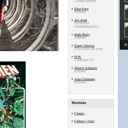
Compositores
Ellen Page
Actores
Avi Arad
Productor
cinematográfico
Halle Berry
Actores
Danny Huston
Directores de cine
FOX
Cadenas TV
Shawn Ashmore
Actores
Alan Cumming
Actores
Revistas
Cómics
Cultura y Ocio