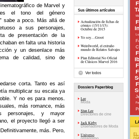
F
cinematográfico de Marvel y
T
Sus últimos artículos
ces el tono del género
Mi
” sabe a poco. Más allá de
Actualización de fichas de
F
cómics (15/11/15):
etuoso a sus personajes,
I
Octubre de 2015
a de presentación de la
Lu
Yo soy…Groot
F
chaban en falta una historia
Weirdworld, el extraño
C
mundo de Relatos Salvajes
acción y un desenlace más
F
lema de calidad, sino de
Plan Editorial No Oficial
I
de Clásicos Marvel 2016
F
F
Ver todos
S
edarse corta. Tanto es así
F
Dossiers Paperblog
S
tía multiplicar su escala ya
J
doble. Y no es para menos.
Lee
Moda
Fe
isuales, más romance, más
P
Stan Lee
ás personajes, y mayor
Directores de cine
no, el proyecto llegó a ser
L
Jack Kirby
Diseñadores de Moda
 Definitivamente, más. Pero,
EL
Universo
organismo
DÍ