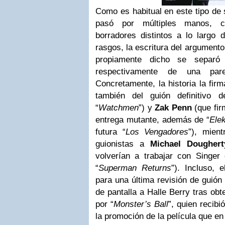
Como es habitual en este tipo de 
pasó por múltiples manos, co
borradores distintos a lo largo
rasgos, la escritura del argumento
propiamente dicho se separó
respectivamente de una pare
Concretamente, la historia la fir
también del guión definitivo d
“
Watchmen
”) y
Zak Penn
(que fir
entrega mutante, además de “
Elek
futura “
Los Vengadores
”), mien
guionistas a
Michael Doughert
volverían a trabajar con Singer 
“
Superman Returns
”). Incluso, 
para una última revisión de guió
de pantalla a Halle Berry tras obt
por “
Monster’s Ball
”, quien recib
la promoción de la película que en 