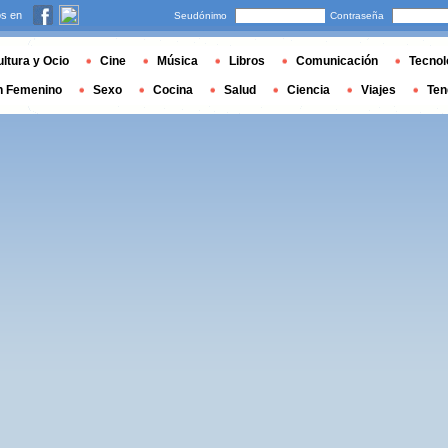
s en
Seudónimo
Contraseña
ltura y Ocio
Cine
Música
Libros
Comunicación
Tecnol
n Femenino
Sexo
Cocina
Salud
Ciencia
Viajes
Ten