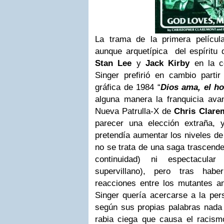
La trama de la primera película 
aunque arquetípica del espíritu d
Stan Lee
y
Jack Kirby
en la c
Singer prefirió en cambio partir
gráfica de 1984 “
Dios ama, el h
alguna manera la franquicia ava
Nueva Patrulla-X de
Chris Clare
parecer una elección extraña, 
pretendía aumentar los niveles de
no se trata de una saga trascende
continuidad) ni espectacular
supervillano), pero tras habe
reacciones entre los mutantes an
Singer quería acercarse a la per
según sus propias palabras nada 
rabia ciega que causa el racis