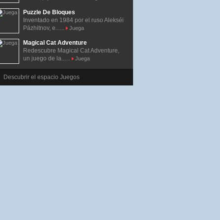
Puzzle De Bloques
Inventado en 1984 por el ruso Alekséi
Pázhitnov, e......
Juega
Magical Cat Adventure
Redescubre Magical Cat Adventure,
un juego de la......
Juega
Descubrir el espacio Juegos