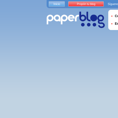
Inicio
Propón tu blog
Sígueno
Cu
E