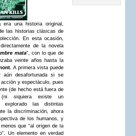
era una historia original,
e las historias clásicas de
olección. En esta ocasión,
 directamente de la novela
ombre mata
”, con lo que de
nzaba veinte años hasta la
mont.
A primera vista puede
y aún desafortunada si se
 acción y espectáculo, pues
nte (de hecho está fuera de
 (ni siquiera existe un
r explorado las distintas
te la discriminación, ahora
spectiva de los humanos, y
menos que “al origen de la
mo”. Un elemento en verdad