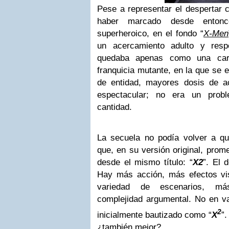
Pese a representar el despertar 
haber marcado desde enton
superheroico, en el fondo “
X-Men
un acercamiento adulto y resp
quedaba apenas como una cart
franquicia mutante, en la que se e
de entidad, mayores dosis de 
espectacular; no era un prob
cantidad.
La secuela no podía volver a qu
que, en su versión original, prome
desde el mismo título: “
X2
”. El 
Hay más acción, más efectos v
variedad de escenarios, m
complejidad argumental. No en va
2
inicialmente bautizado como “
X
”.
¿también mejor?