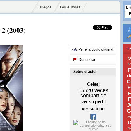
Juegos
Los Autores
2 (2003)
T
Ver el artículo original
O
Denunciar
Ka
F
Sobre el autor
d
C
Celesj
F
15520
veces
F
compartido
F
ver su perfil
J
ver su blog
G
Mu
D
Mi