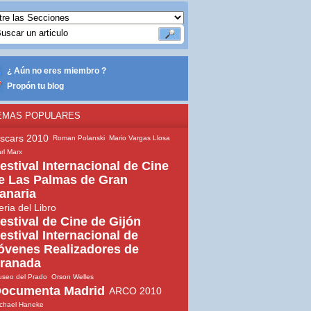
¿ Aún no eres miembro ?
Propón tu blog
EMAS POPULARES
scars 2010
Roman Polanski
Mario Vargas Llosa
rl Marx
estival Internacional de Cine
e Las Palmas de Gran
anaria
eria del Libro
estival de Cine de Gijón
estival Internacional de
óvenes Realizadores de
ranada
seo del Prado
Orson Welles
ocumenta Madrid
ARCO 2010
chael Haneke