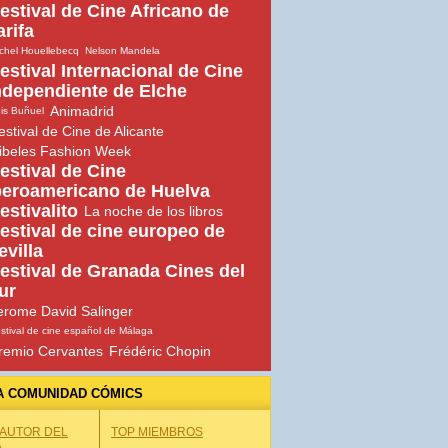
estival de Cine Africano de
arifa
chel Houellebecq
Nelson Mandela
estival Internacional de Cine
ndependiente de Elche
Animadrid
is Buñuel
estival de Cine de Alicante
ibeles Fashion Week
estival de Cine
beroamericano de Huelva
estivalito
La noche de los libros
estival de cine europeo de
evilla
estival de Granada Cines del
ur
erome David Salinger
stival de cine español de Málaga
remio Cervantes
Frédéric Chopin
A COMUNIDAD CÓMICS
 AUTOR DEL
TOP MIEMBROS
A