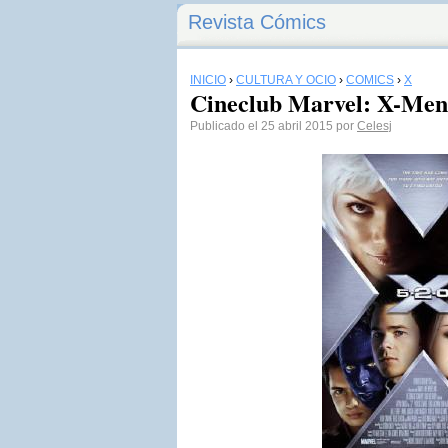
Revista Cómics
INICIO
›
CULTURA Y OCIO
›
CÓMICS
›
X
Cineclub Marvel: X-Men 
Publicado el 25 abril 2015 por
Celesj