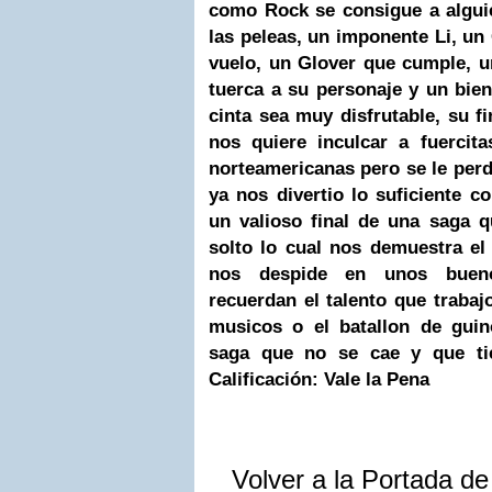
como Rock se consigue a algui
las peleas, un imponente Li, u
vuelo, un Glover que cumple, u
tuerca a su personaje y un bie
cinta sea muy disfrutable, su fi
nos quiere inculcar a fuercit
norteamericanas pero se le per
ya nos divertio lo suficiente c
un valioso final de una saga 
solto lo cual nos demuestra el
nos despide en unos buen
recuerdan el talento que trabajo
musicos o el batallon de guin
saga que no se cae y que t
Calificación: Vale la Pena
Volver a la Portada d