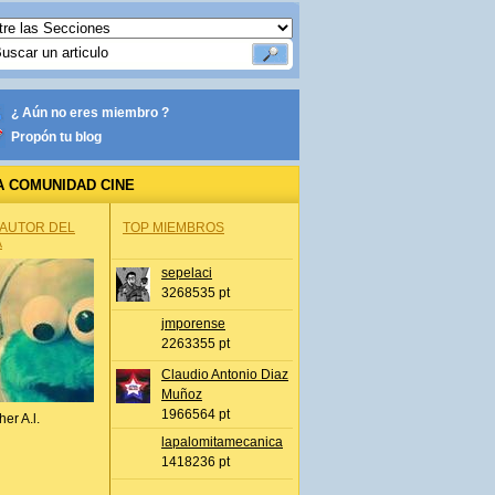
¿ Aún no eres miembro ?
Propón tu blog
A COMUNIDAD CINE
 AUTOR DEL
TOP MIEMBROS
A
sepelaci
3268535 pt
jmporense
2263355 pt
Claudio Antonio Diaz
Muñoz
1966564 pt
her A.l.
lapalomitamecanica
1418236 pt