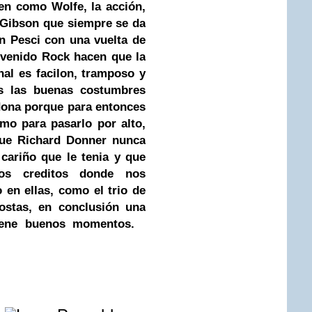
en como Wolfe, la acción,
n Gibson que siempre se da
n Pesci con una vuelta de
nvenido Rock hacen que la
nal es facilon, tramposo y
as las buenas costumbres
dona porque para entonces
omo para pasarlo por alto,
que
Richard Donner
nunca
 cariño que le tenia y que
os creditos donde nos
 en ellas, como el trio de
ostas, en conclusión una
iene buenos momentos
.
e