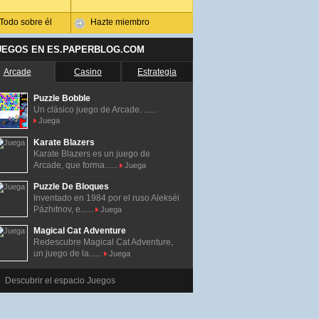
Todo sobre él
Hazte miembro
UEGOS EN ES.PAPERBLOG.COM
Arcade
Casino
Estrategia
Puzzle Bobble
Un clásico juego de Arcade. ......
Juega
Karate Blazers
Karate Blazers es un juego de
Arcade, que forma......
Juega
Puzzle De Bloques
Inventado en 1984 por el ruso Alekséi
Pázhitnov, e......
Juega
Magical Cat Adventure
Redescubre Magical Cat Adventure,
un juego de la......
Juega
Descubrir el espacio Juegos