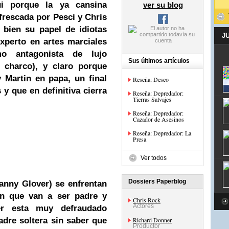
ui porque la ya cansina
ver su blog
efrescada por Pesci y
Chris
bien su papel de idiotas
J
experto en artes marciales
 antagonista de lujo
Sus últimos artículos
 charco), y claro porque
 Martin en papa, un final
Reseña: Deseo
 y que en definitiva cierra
Reseña: Depredador:
Tierras Salvajes
Reseña: Depredador:
Cazador de Asesinos
Reseña: Depredador: La
Presa
Ver todos
Dossiers Paperblog
anny Glover) se enfrentan
an que van a ser padre y
Chris Rock
Actores
er esta muy defraudado
adre soltera sin saber que
Richard Donner
Productor