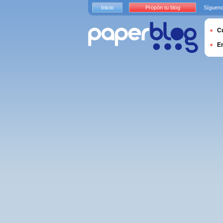
Inicio
Propón tu blog
Sígueno
Cu
E