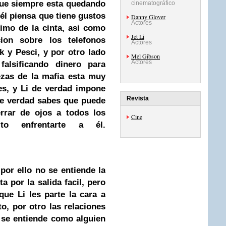
que siempre esta quedando
cinematográfico
él piensa que tiene gustos
Danny Glover
Actores
simo de la cinta, asi como
Jet Li
cion sobre los telefonos
Actores
k y Pesci, y por otro lado
Mel Gibson
Actores
alsificando dinero para
ezas de la mafia esta muy
es, y Li de verdad impone
Revista
 de verdad sabes que puede
rrar de ojos a todos los
Cine
to enfrentarte a él.
por ello no se entiende la
a por la salida facil, pero
ue Li les parte la cara a
o, por otro las relaciones
se entiende como alguien