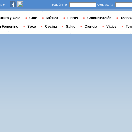
s en
Seudónimo
Contraseña
ltura y Ocio
Cine
Música
Libros
Comunicación
Tecnol
n Femenino
Sexo
Cocina
Salud
Ciencia
Viajes
Ten