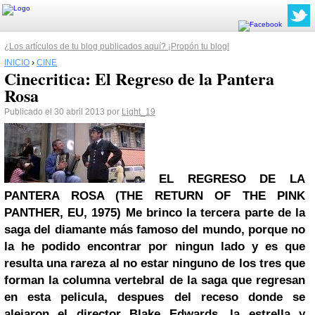
¿Los artículos de tu blog publicados aquí? ¡Propón tu blog!
INICIO
›
CINE
Cinecritica: El Regreso de la Pantera
Rosa
Publicado el 30 abril 2013 por
Light_19
EL REGRESO DE LA
PANTERA ROSA (THE RETURN OF THE
PINK
PANTHER, EU, 1975)
Me brinco la tercera parte de la
saga del diamante más famoso del mundo, porque no
la he podido encontrar por ningun lado y es que
resulta una rareza al no estar ninguno de los tres que
forman la columna vertebral de la saga que regresan
en esta pelicula, despues del receso donde se
alejaron el director Blake Edwards, la estrella y