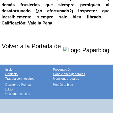
demás fruslerias que siempre persiguen al
desafortunado (¿o afortunado?) inspector que
increiblemente siempre sale bien librado.
Calificación: Vale la Pena
Volver a la Portada de
Inicio
Presentación
Contacto
Condiciones generales
Trabaja con nosotros
Menciones legales
Dossier de Prensa
Propón tu blog
F.A.Q.
Gestionar cookies