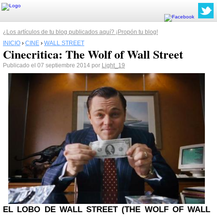
¿Los artículos de tu blog publicados aquí? ¡Propón tu blog!
INICIO
›
CINE
›
WALL STREET
Cinecritica: The Wolf of Wall Street
Publicado el 07 septiembre 2014 por
Light_19
EL LOBO DE
WALL STREET
(THE WOLF OF WALL