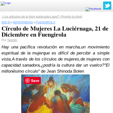
¿Los artículos de tu blog publicados aquí? ¡Propón tu blog!
INICIO
›
MATERNIDAD
›
FUENGIROLA
Círculo de Mujeres La Luciérnaga, 21 de
Diciembre en Fuengirola
Por
Yasmin
Hay una pacífica revolución en marcha,
un movimiento
espiritual de la mujer
que es difícil de percibir a simple
vista.
A través de los círculos de mujeres,
de mujeres con
capacidad sanadora,
¿podría la cultura dar un vuelco?
"El
millonésimo círculo"
de Jean Shinoda Bolen
Save