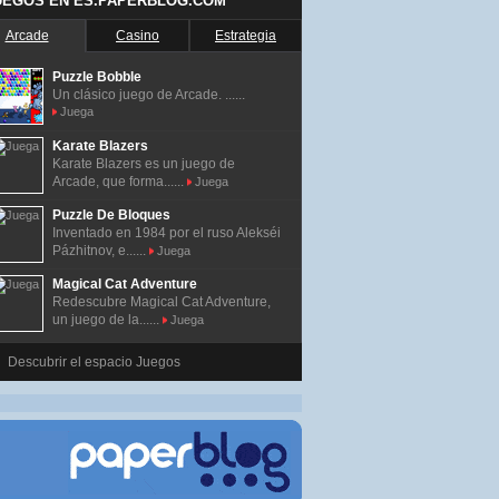
UEGOS EN ES.PAPERBLOG.COM
Arcade
Casino
Estrategia
Puzzle Bobble
Un clásico juego de Arcade. ......
Juega
Karate Blazers
Karate Blazers es un juego de
Arcade, que forma......
Juega
Puzzle De Bloques
Inventado en 1984 por el ruso Alekséi
Pázhitnov, e......
Juega
Magical Cat Adventure
Redescubre Magical Cat Adventure,
un juego de la......
Juega
Descubrir el espacio Juegos