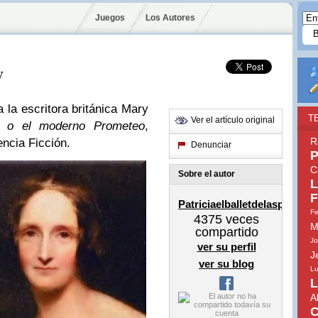
Juegos
Los Autores
y
a la escritora británica Mary
T
Ver el artículo original
n o el moderno Prometeo
,
R
encia Ficción.
Denunciar
P
C
Sobre el autor
L
F
Patriciaelballetdelaspalabra
Fe
4375
veces
M
compartido
Jo
ver su perfil
J
ver su blog
Lu
L
A
C