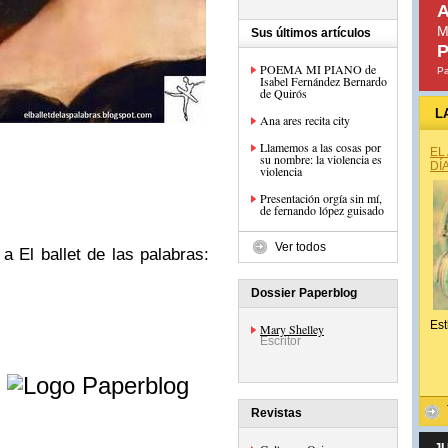
A
M
Sus últimos artículos
P
POEMA MI PIANO de
Pa
Isabel Fernández Bernardo
de Quirós
L
Ana ares recita city
Llamemos a las cosas por
EL
su nombre: la violencia es
DÍ
violencia
Presentación orgía sin mí,
de fernando lópez guisado
Ver todos
 a El ballet de las palabras:
Dossier Paperblog
Est
Mary Shelley
Escritor
e
Revistas