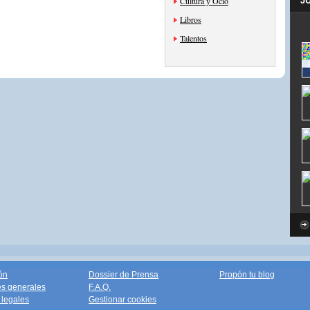
Cultura y Ocio
J
Libros
Talentos
ón
Dossier de Prensa
Propón tu blog
s generales
F.A.Q.
legales
Gestionar cookies