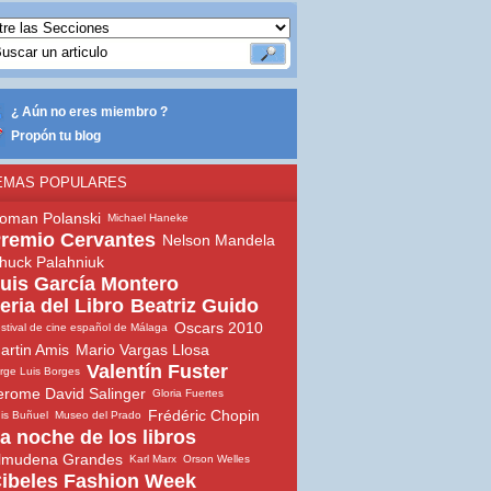
¿ Aún no eres miembro ?
Propón tu blog
EMAS POPULARES
oman Polanski
Michael Haneke
remio Cervantes
Nelson Mandela
huck Palahniuk
uis García Montero
eria del Libro
Beatriz Guido
s
Oscars 2010
stival de cine español de Málaga
artin Amis
Mario Vargas Llosa
Valentín Fuster
rge Luis Borges
erome David Salinger
Gloria Fuertes
Frédéric Chopin
is Buñuel
Museo del Prado
a noche de los libros
lmudena Grandes
Karl Marx
Orson Welles
ibeles Fashion Week