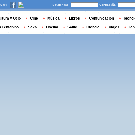
s en
Seudónimo
Contraseña
ltura y Ocio
Cine
Música
Libros
Comunicación
Tecnol
n Femenino
Sexo
Cocina
Salud
Ciencia
Viajes
Ten