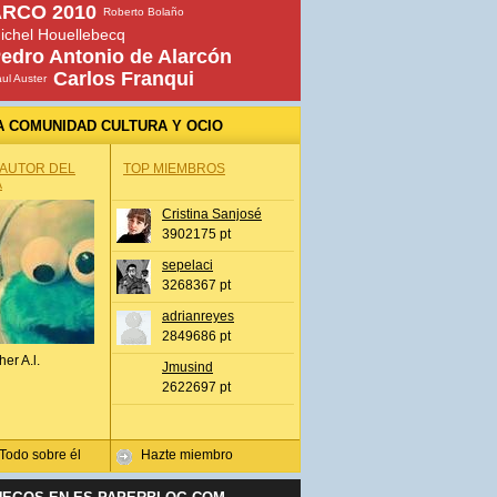
RCO 2010
Roberto Bolaño
ichel Houellebecq
edro Antonio de Alarcón
Carlos Franqui
ul Auster
A COMUNIDAD CULTURA Y OCIO
 AUTOR DEL
TOP MIEMBROS
A
Cristina Sanjosé
3902175 pt
sepelaci
3268367 pt
adrianreyes
2849686 pt
her A.l.
Jmusind
2622697 pt
Todo sobre él
Hazte miembro