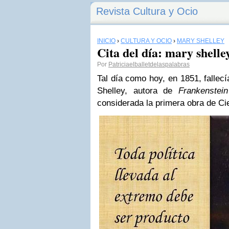
Revista Cultura y Ocio
INICIO
›
CULTURA Y OCIO
›
MARY SHELLEY
Cita del día: mary shelle
Por
Patriciaelballetdelaspalabras
Tal día como hoy, en 1851, fallecí
Shelley, autora de
Frankenstei
considerada la primera obra de Ci