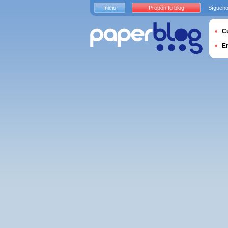
Inicio
Propón tu blog
Sígueno
Cu
E