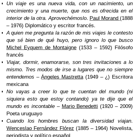
Un viaje es una nueva vida, con un nacimiento, un
crecimiento y una muerte, que nos es ofrecida en el
interior de la otra. Aprovechémoslo
.
Paul Morand
(1888
– 1976) Diplomático y escritor francés.
A quien me pregunta la razón de mis viajes le contesto
que sé bien de qué huyo, pero ignoro lo que busco
Michel Eyquem de Montaigne
(1533 – 1592) Filósofo
francés
Viajar, dormir, enamorarse, son tres invitaciones a lo
mismo. Tres modos de irse a lugares que no siempre
entendemos
–
Ángeles Mastretta
(1949 – ¿) Escritora
mexicana
No vayas a creer lo que te cuentan del mundo (ni
siquiera esto que estoy contando) ya te dije que el
mundo es incontable
–
Mario Bened
etti
(1920 – 2009)
Poeta uruguayo
Cuando los hombres buscan la diversidad viajan
.
Wenceslao Fernández Flórez
(1885 – 1964) Novelista,
periodista y político español