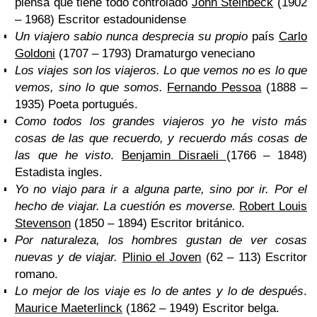
piensa que tiene todo controlado
John Steinbeck
(1902
– 1968) Escritor estadounidense
Un viajero sabio nunca desprecia su propio
país
Carlo
Goldoni
(1707 – 1793) Dramaturgo veneciano
Los viajes son los viajeros. Lo que vemos no es lo que
vemos, sino lo que somos.
Fernando Pessoa
(1888 –
1935) Poeta portugués.
Como todos los grandes viajeros yo he visto más
cosas de las que recuerdo, y recuerdo más cosas de
las que he visto
.
Benjamin Disraeli
(1766 – 1848)
Estadista ingles.
Yo no viajo para ir a alguna parte, sino por ir. Por el
hecho de viajar. La cuestión es moverse.
Robert Louis
Stevenson
(1850 – 1894) Escritor británico.
Por naturaleza, los hombres gustan de ver cosas
nuevas y de viajar.
Plinio el Joven
(62 – 113) Escritor
romano.
Lo mejor de los viaje es lo de antes y lo de después
.
Maurice Maeterlinck
(1862 – 1949) Escritor belga.