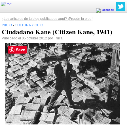
¿Los artículos de tu blog publicados aquí? ¡Propón tu blog!
INICIO
›
CULTURA Y OCIO
Ciudadano Kane (Citizen Kane, 1941)
Publicado el 05 octubre 2012 por
Truca
Save