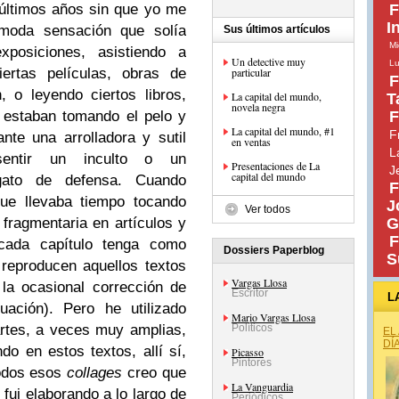
últimos años sin que yo me
F
I
ómoda sensación que solía
Sus últimos artículos
Mi
xposiciones, asistiendo a
Un detective muy
Lu
iertas películas, obras de
particular
F
, o leyendo ciertos libros,
La capital del mundo,
T
novela negra
 estaban tomando el pelo y
F
La capital del mundo, #1
F
te una arrolladora y sutil
en ventas
L
sentir un inculto o un
Presentaciones de La
J
capital del mundo
gato de defensa. Cuando
F
que llevaba tiempo tocando
J
Ver todos
ragmentaria en artículos y
G
F
cada capítulo tenga como
Dossiers Paperblog
S
reproducen aquellos textos
Vargas Llosa
la ocasional corrección de
Escritor
L
uación). Pero he utilizado
Mario Vargas Llosa
artes, a veces muy amplias,
Políticos
EL
DÍ
do en estos textos, allí sí,
Picasso
Pintores
todos esos
collages
creo que
La Vanguardia
 fui elaborando a lo largo de
Periódicos