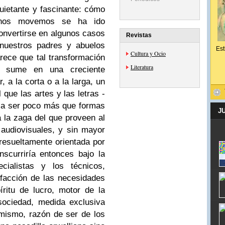
uietante y fascinante: cómo
 nos movemos se ha ido
convertirse en algunos casos
Revistas
nuestros padres y abuelos
Est
Cultura y Ocio
rece que tal transformación
Literatura
os sume en una creciente
, a la corta o a la larga, un
 que las artes y las letras -
 a ser poco más que formas
J
a la zaga del que proveen al
audiovisuales, y sin mayor
, resueltamente orientada por
nscurriría entonces bajo la
cialistas y los técnicos,
facción de las necesidades
ritu de lucro, motor de la
sociedad, medida exclusiva
o mismo, razón de ser de los