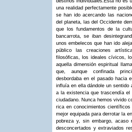
destinos individuales.
Ésta no es u
una realidad perfectamente posibl
se han ido acercando las nacio
del planeta, las del Occidente dem
que los fundamentos de la cultu
bancarrota, se iban desintegrand
unos embelecos que han ido alej
público las creaciones artístic
filosóficas, los ideales cívicos, 
aquella dimensión espiritual llam
que, aunque confinada princ
desbordaba en el pasado hacia el
influía en ella dándole un sentido
a la existencia que trascendía el
ciudadano. Nunca hemos vivido c
rica en conocimientos científicos
mejor equipada para derrotar la en
pobreza y, sin embargo, acaso
desconcertados y extraviados res