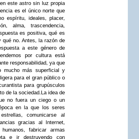
 este astro sin luz propia
encia es el único norte que
o espíritu, ideales, placer,
ión, alma, trascendencia,
respuesta es positiva, qué es
 qué no. Antes, la razón de
respuesta a este género de
tendemos por cultura está
nte responsabilidad, ya que
o mucho más superficial y
ligera para el gran público o
curantista para grupúsculos
to de la sociedad.
La idea de
ue no fuera un ciego o un
 época en la que los seres
strellas, comunicarse al
ancias gracias al Internet,
 humanos, fabricar armas
neta e ir destruyendo con