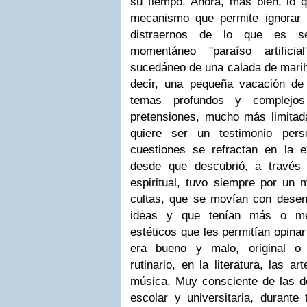
su tiempo. Ahora, más bien, lo 
mecanismo que permite ignorar 
distraernos de lo que es se
momentáneo "paraíso artific
sucedáneo de una calada de marih
decir, una pequeña vacación de i
temas profundos y complej
pretensiones, mucho más limitada
quiere ser un testimonio pers
cuestiones se refractan en la e
desde que descubrió, a través 
espiritual, tuvo siempre por un 
cultas, que se movían con desen
ideas y que tenían más o me
estéticos que les permitían opina
era bueno y malo, original o 
rutinario, en la literatura, las art
música. Muy consciente de las de
escolar y universitaria, durante