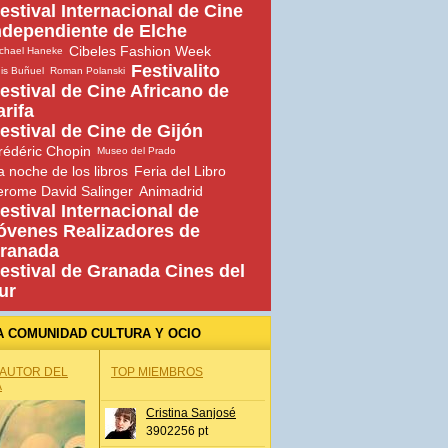
estival Internacional de Cine
ndependiente de Elche
Cibeles Fashion Week
chael Haneke
Festivalito
is Buñuel
Roman Polanski
estival de Cine Africano de
arifa
estival de Cine de Gijón
rédéric Chopin
Museo del Prado
a noche de los libros
Feria del Libro
erome David Salinger
Animadrid
estival Internacional de
óvenes Realizadores de
ranada
estival de Granada Cines del
ur
A COMUNIDAD CULTURA Y OCIO
 AUTOR DEL
TOP MIEMBROS
A
Cristina Sanjosé
3902256 pt