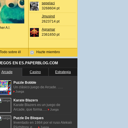
sepelaci
3268604 pt
Jmusind
2623714 pt
her A.l.
Agramar
2361650 pt
Todo sobre él
Hazte miembro
UEGOS EN ES.PAPERBLOG.COM
Arcade
Casino
Estrategia
Puzzle Bobble
Un clásico juego de Arcade. ......
Juega
Karate Blazers
Karate Blazers es un juego de
Arcade, que forma......
Juega
Puzzle De Bloques
Inventado en 1984 por el ruso Alekséi
Pázhitnov, e......
Juega