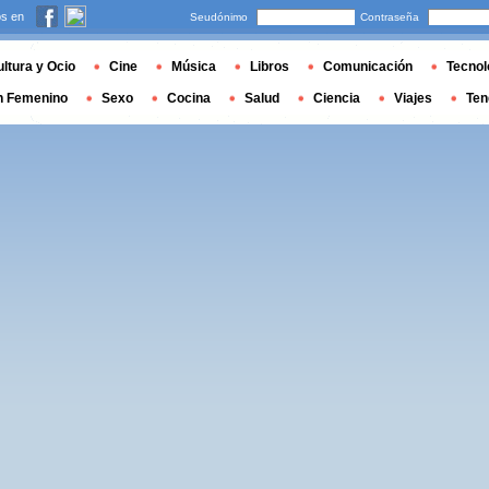
s en
Seudónimo
Contraseña
ltura y Ocio
Cine
Música
Libros
Comunicación
Tecnol
n Femenino
Sexo
Cocina
Salud
Ciencia
Viajes
Ten