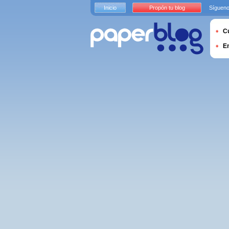
Inicio
Propón tu blog
Sígueno
Cu
E