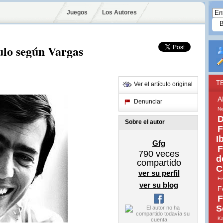
Juegos
Los Autores
culo según Vargas
T
Ver el artículo original
A
Denunciar
Ne
D
Sobre el autor
F
I
Gfg
F
790
veces
d
compartido
C
ver su perfil
Fe
ver su blog
F
F
S
Ka