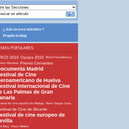
¿ Aún no eres miembro ?
Propón tu blog
EMAS POPULARES
RCO 2010
Oscars 2010
Michel Houellebecq
Premio Cervantes
lson Mandela
ocumenta Madrid
estival de Cine
beroamericano de Huelva
estival Internacional de Cine
e Las Palmas de Gran
anaria
stival de cine español de Málaga
Mario Vargas Llosa
estival de Cine de Alicante
estival de cine europeo de
evilla
rl Marx
Orson Welles