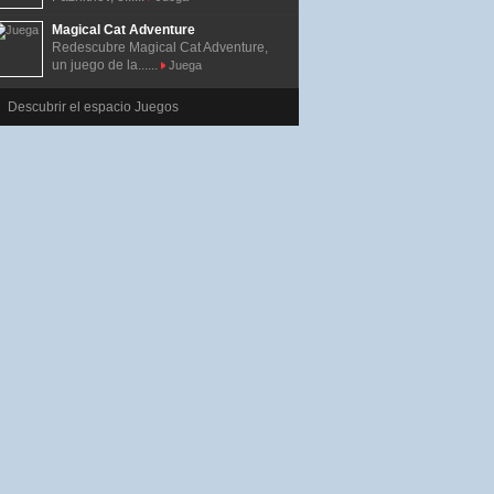
Magical Cat Adventure
Redescubre Magical Cat Adventure,
un juego de la......
Juega
Descubrir el espacio Juegos