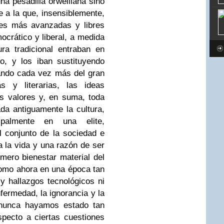
na pesadilla orwelliana sino
e a la que, insensiblemente,
nes más avanzadas y libres
ocrático y liberal, a medida
ra tradicional entraban en
o, y los iban sustituyendo
ando cada vez más del gran
as y literarias, las ideas
los valores y, en suma, toda
ada antiguamente la cultura,
ipalmente en una elite,
 conjunto de la sociedad e
 a la vida y una razón de ser
 mero bienestar material del
omo ahora en una época tan
 y hallazgos tecnológicos ni
fermedad, la ignorancia y la
 nunca hayamos estado tan
pecto a ciertas cuestiones