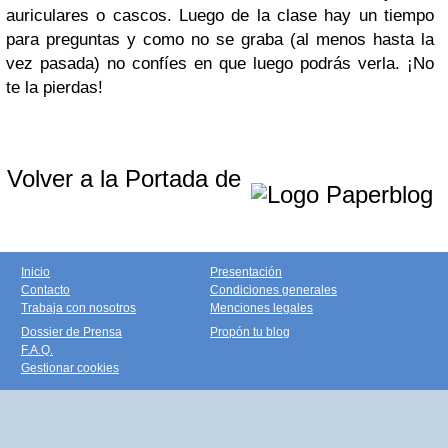
auriculares o cascos.
Luego de la clase hay un tiempo
para preguntas y como no se graba (al menos hasta la
vez pasada) no confíes en que luego podrás verla.
¡No
te la pierdas!
Volver a la Portada de
Inicio
Presentación
Contacto
Condiciones generales
Trabaja con nosotros
Menciones legales
Dossier de Prensa
Propón tu blog
F.A.Q.
Gestionar cookies