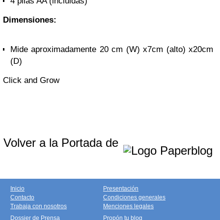
4 pilas AA (incluidas)
Dimensiones:
Mide aproximadamente 20 cm (W) x7cm (alto) x20cm
(D)
Click and Grow
Volver a la Portada de
Inicio
Presentación
Contacto
Condiciones generales
Trabaja con nosotros
Menciones legales
Dossier de Prensa
Propón tu blog