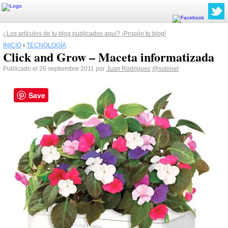
¿Los artículos de tu blog publicados aquí? ¡Propón tu blog!
INICIO
›
TECNOLOGÍA
Click and Grow – Maceta informatizada
Publicado el 26 septiembre 2011 por
Juan Rodriguez
@subinet
Save