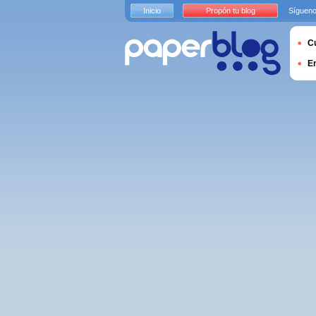
Inicio
Propón tu blog
Sígueno
Cu
E