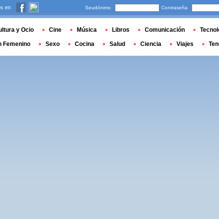
s en
Seudónimo
Contraseña
ltura y Ocio
Cine
Música
Libros
Comunicación
Tecnol
n Femenino
Sexo
Cocina
Salud
Ciencia
Viajes
Ten