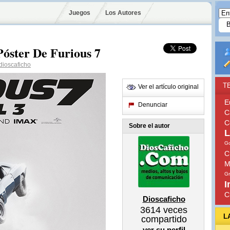
Juegos
Los Autores
Póster De Furious 7
ioscaficho
T
Ver el artículo original
E
Denunciar
C
C
Sobre el autor
L
G
C
M
G
I
C
Dioscaficho
3614
veces
L
compartido
ver su perfil