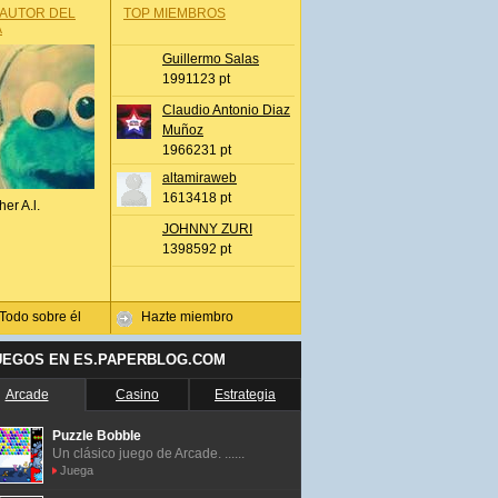
 AUTOR DEL
TOP MIEMBROS
A
Guillermo Salas
1991123 pt
Claudio Antonio Diaz
Muñoz
1966231 pt
altamiraweb
1613418 pt
her A.l.
JOHNNY ZURI
1398592 pt
Todo sobre él
Hazte miembro
UEGOS EN ES.PAPERBLOG.COM
Arcade
Casino
Estrategia
Puzzle Bobble
Un clásico juego de Arcade. ......
Juega