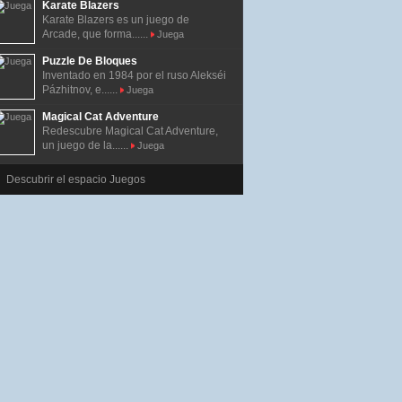
Karate Blazers
Karate Blazers es un juego de
Arcade, que forma......
Juega
Puzzle De Bloques
Inventado en 1984 por el ruso Alekséi
Pázhitnov, e......
Juega
Magical Cat Adventure
Redescubre Magical Cat Adventure,
un juego de la......
Juega
Descubrir el espacio Juegos