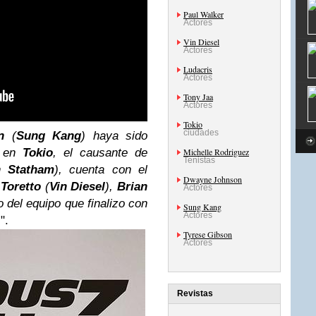
Paul Walker
Actores
Vin Diesel
Actores
Ludacris
Actores
Tony Jaa
Actores
Tokio
ciudades
n
(
Sung Kang
) haya sido
e en
Tokio
, el causante de
Michelle Rodriguez
Tenistas
n Statham
), cuenta con el
Dwayne Johnson
 Toretto
(
Vin Diesel
),
Brian
Actores
to del equipo que finalizo con
Sung Kang
Actores
s
".
Tyrese Gibson
Actores
Revistas