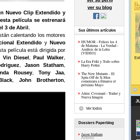
EL
ver su blog
DÍ
un Nuevo Clip Extendido y
esta película se estrenará
l 3 de Abril.
Sus últimos artículos
tán calentando los motores
HUMOR - Felices los 4
ional Extendido
y
Nuevo
de Maluma - La Verdad -
Análisis de la Letra
ta película está dirigida por
[VIDEO]
r
Vin Diesel
,
Paul Walker
,
Est
La Era Friki y Todo sobre
driguez
,
Jason Statham
,
Harry Potter.
nda Rousey
,
Tony Jaa
,
The New Mutants - El
Spin-Off de X-Men
lack
,
John Brotherton
,
comenzara a filmarse el
próximo Mayo
Alien: Covenant - Trailer y
Nueva Imagen
J
Ver todos
Dossiers Paperblog
Jason Statham
Actores