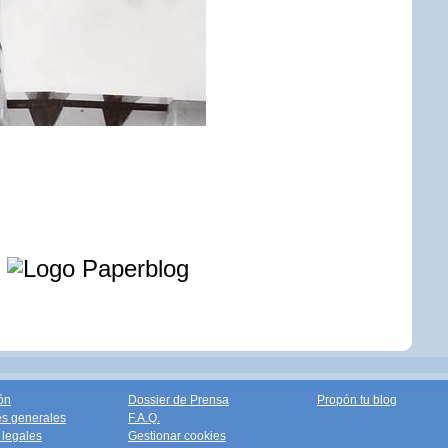
e
ón
Dossier de Prensa
Propón tu blog
s generales
F.A.Q.
legales
Gestionar cookies