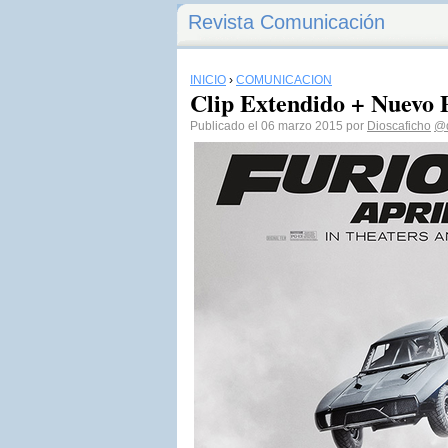
Revista Comunicación
INICIO
›
COMUNICACIÓN
Clip Extendido + Nuevo 
Publicado el 06 marzo 2015 por
Dioscaficho
@d