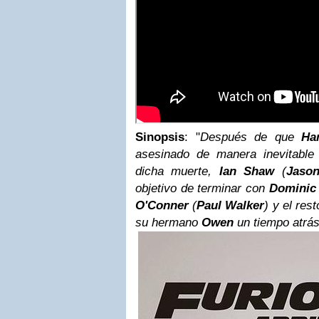
Sinopsis
: "
Después de que
Ha
asesinado de manera inevitabl
dicha muerte,
Ian Shaw
(
Jaso
objetivo de terminar con
Dominic
O'Conner
(
Paul Walker
) y el res
su hermano
Owen
un tiempo atrá