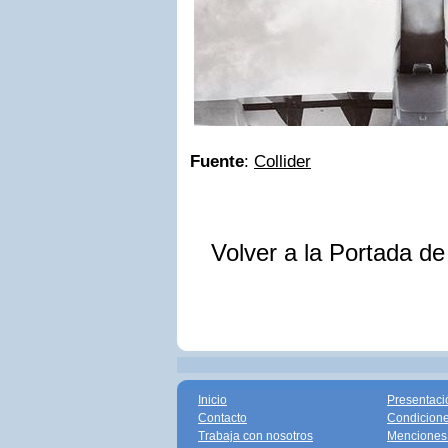
Fuente
:
Collider
Volver a la Portada d
Inicio
Presentaci
Contacto
Condicione
Trabaja con nosotros
Menciones 