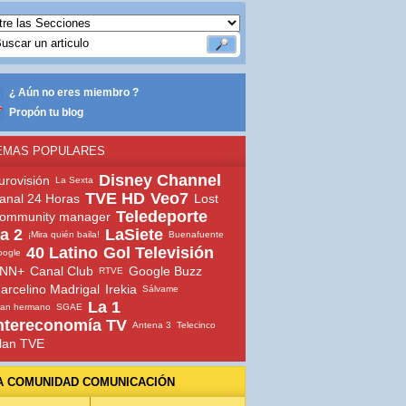
¿ Aún no eres miembro ?
Propón tu blog
EMAS POPULARES
Disney Channel
urovisión
La Sexta
TVE HD
Veo7
anal 24 Horas
Lost
Teledeporte
ommunity manager
a 2
LaSiete
¡Mira quién baila!
Buenafuente
40 Latino
Gol Televisión
oogle
NN+
Canal Club
Google Buzz
RTVE
arcelino Madrigal
Irekia
Sálvame
La 1
ran hermano
SGAE
ntereconomía TV
Antena 3
Telecinco
lan TVE
A COMUNIDAD COMUNICACIÓN