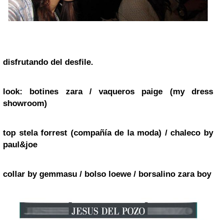
disfrutando del desfile.
look: botines
zara
/ vaqueros
paige (my dress
showroom)
top
stela forrest (compañía de la moda)
/ chaleco by
paul&joe
collar by
gemmasu
/ bolso
loewe
/ borsalino
zara boy