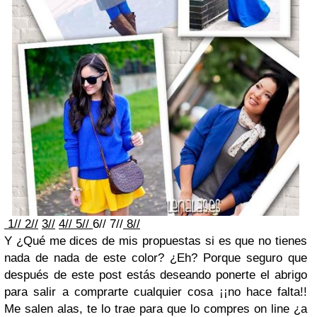
1//
2//
3//
4//
5//
6// 7//
8//
Y ¿Qué me dices de mis propuestas si es que no tienes
nada de nada de este color? ¿Eh? Porque seguro que
después de este post estás deseando ponerte el abrigo
para salir a comprarte cualquier cosa ¡¡no hace falta!!
Me salen alas, te lo trae para que lo compres on line ¿a