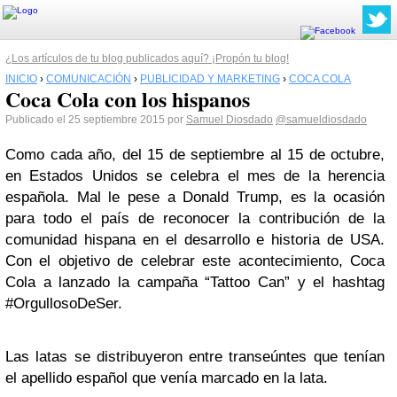
¿Los artículos de tu blog publicados aquí? ¡Propón tu blog!
INICIO
›
COMUNICACIÓN
›
PUBLICIDAD Y MARKETING
›
COCA COLA
Coca Cola con los hispanos
Publicado el 25 septiembre 2015 por
Samuel Diosdado
@samueldiosdado
Como cada año, del 15 de septiembre al 15 de octubre,
en Estados Unidos se celebra el mes de la herencia
española. Mal le pese a Donald Trump, es la ocasión
para todo el país de reconocer la contribución de la
comunidad hispana en el desarrollo e historia de USA.
Con el objetivo de celebrar este acontecimiento, Coca
Cola a lanzado la campaña “Tattoo Can” y el hashtag
#OrgullosoDeSer.
Las latas se distribuyeron entre transeúntes que tenían
el apellido español que venía marcado en la lata.