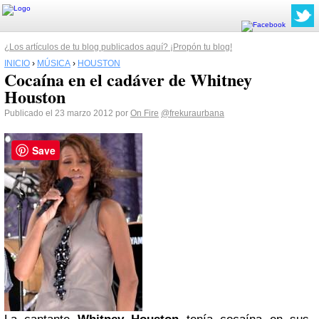
¿Los artículos de tu blog publicados aquí? ¡Propón tu blog!
INICIO
›
MÚSICA
›
HOUSTON
Cocaína en el cadáver de Whitney
Houston
Publicado el 23 marzo 2012 por
On Fire
@frekuraurbana
Save