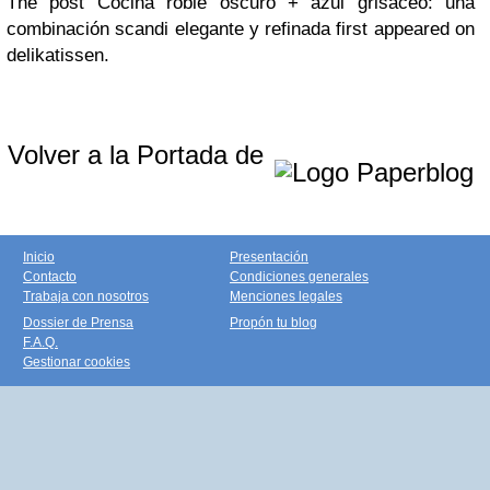
The post Cocina roble oscuro + azul grisáceo: una
combinación scandi elegante y refinada first appeared on
delikatissen.
Volver a la Portada de
Inicio
Presentación
Contacto
Condiciones generales
Trabaja con nosotros
Menciones legales
Dossier de Prensa
Propón tu blog
F.A.Q.
Gestionar cookies