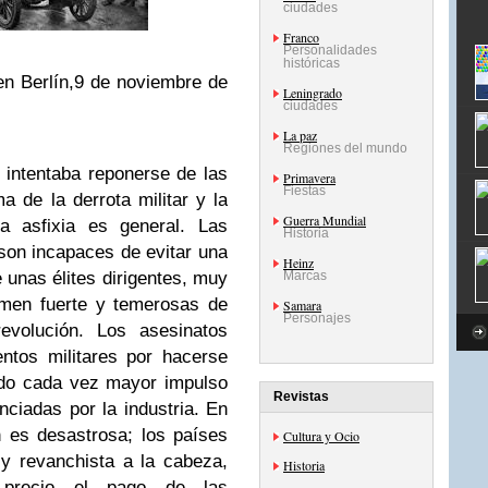
ciudades
Franco
Personalidades
históricas
en Berlín,9 de noviembre de
Leningrado
ciudades
La paz
Regiones del mundo
intentaba reponerse de las
Primavera
Fiestas
 de la derrota militar y la
Guerra Mundial
La asfixia es general. Las
Historia
son incapaces de evitar una
Heinz
e unas élites dirigentes, muy
Marcas
imen fuerte y temerosas de
Samara
Personajes
evolución. Los asesinatos
entos militares por hacerse
ndo cada vez mayor impulso
Revistas
nciadas por la industria. En
n es desastrosa; los países
Cultura y Ocio
y revanchista a la cabeza,
Historia
r precio el pago de las