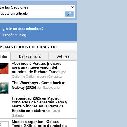
¿ Aún no eres miembro ?
Propón tu blog
OS MÁS LEÍDOS CULTURA Y OCIO
l día
De la semana
Del mes
«Cosmos y Psique. Indicios
para una nueva visión del
mundo», de Richard Tarnas
por
Guillermo Guillermo Lorén González
The Waterboys - Come back to
Galway (2026)
por
Savoytruffle
Hispanidad 2026 en Madrid:
conciertos de Sebastián Yatra y
Marta Sánchez en la Plaza de
España en octubre
por
David
Gallardo
Músicos argentos - Odisea
Tango XXII: el grito de rebeldía