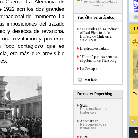
an Guerra. La Alemania de
e 1922 son los dos grandes
nternacional del momento. La
Sus últimos artículos
as imposiciones del tratado
"El Flandes de las Indias":
L
ento y deseosa de revancha.
el Real Ejército de la
frontera de Chile en el
una revolución y posterior
siglo XVII
EL
DÍ
un foco contagioso que es
El ejército espartano
ncia, era más que previsible
"Führer" por tres semanas:
el gobierno de Flensburg
es.
La Gestapo
Ver todos
Dossiers Paperblog
Est
Stalin
Personalidades
históricas
Adolf Hitler
Personalidades
históricas
J
Kazan