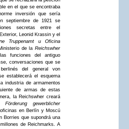
le en el que se encontraba
enorme inversión que sería
en septiembre de 1921 se
ciones secretas entre el
xterior, Leonid Krassin y el
ine Truppenamt u Oficina
Ministerio de la
Reichswher
as funciones del antiguo
sse, conversaciones que se
berlinés del general von
 se establecerá el esquema
 la industria de armamentos
iguiente de armas de estas
nera, la Reichswher creará
r Förderung gewerblicher
oficinas en Berlín y Moscú
on Borries que supondrá una
5 millones de Reichmarks. A