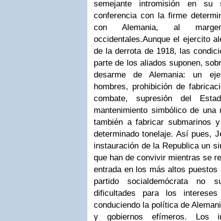
semejante intromisión en su
conferencia con la firme determi
con Alemania, al marge
occidentales.
Aunque el ejercito a
de la derrota de 1918, las condic
parte de los aliados suponen, sobr
desarme de Alemania: un ejer
hombres, prohibición de fabricac
combate, supresión del Est
mantenimiento simbólico de una 
también a fabricar submarinos 
determinado tonelaje. Así pues, J
instauración de la Republica un s
que han de convivir mientras se re
entrada en los más altos puestos
partido socialdemócrata no 
dificultades para los intereses
conduciendo la política de Aleman
y gobiernos efímeros. Los i