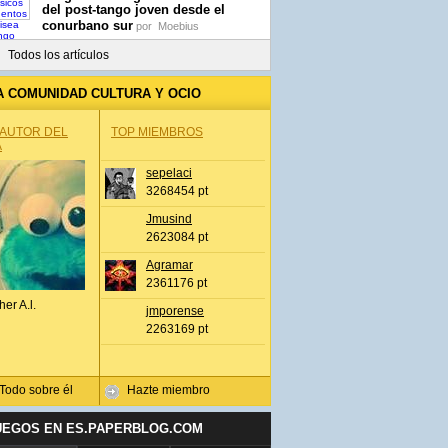
del post-tango joven desde el
conurbano sur
por
Moebius
Todos los artículos
A COMUNIDAD CULTURA Y OCIO
 AUTOR DEL
TOP MIEMBROS
A
sepelaci
3268454 pt
Jmusind
2623084 pt
Agramar
2361176 pt
her A.l.
jmporense
2263169 pt
Todo sobre él
Hazte miembro
UEGOS EN ES.PAPERBLOG.COM