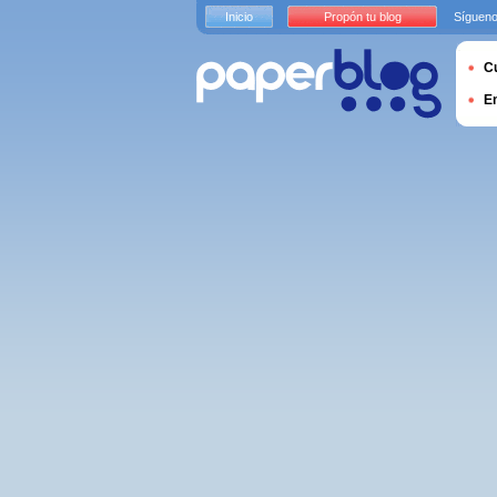
Inicio
Propón tu blog
Sígueno
Cu
E