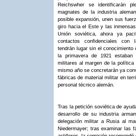
Reichswher se identificarán p
magnates de la industria alema
posible expansión, unen sus fuerz
giro hacia el Este y las inmensas
Unión soviética, ahora ya pac
contactos confidenciales con l
tendrán lugar sin el conocimiento 
la primavera de 1921 estaban 
militares al margen de la política
mismo año se concretarán ya conve
fábricas de material militar en terri
personal técnico alemán.
Tras la petición soviética de ayud
desarrollo de su industria arma
delegación militar a Rusia al m
Niedermayer; tras examinar las f
astilleros, la comisión recomendó 