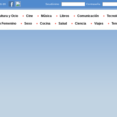
s en
Seudónimo
Contraseña
ltura y Ocio
Cine
Música
Libros
Comunicación
Tecnol
n Femenino
Sexo
Cocina
Salud
Ciencia
Viajes
Ten