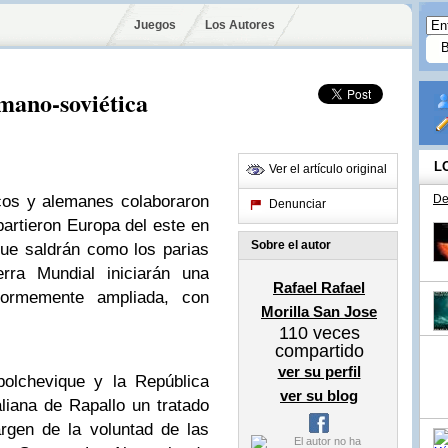
Juegos
Los Autores
mano-soviética
L
Ver el artículo original
icos y alemanes colaboraron
De
Denunciar
artieron Europa del este en
Sobre el autor
que saldrán como los parias
rra Mundial iniciarán una
Rafael Rafael
normemente ampliada, con
Morilla San Jose
110
veces
compartido
ver su perfil
bolchevique y la República
ver su blog
aliana de Rapallo un tratado
rgen de la voluntad de las