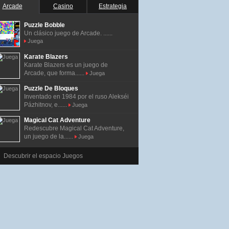
Arcade
Casino
Estrategia
Puzzle Bobble
Un clásico juego de Arcade. ......
Juega
Karate Blazers
Karate Blazers es un juego de
Arcade, que forma......
Juega
Puzzle De Bloques
Inventado en 1984 por el ruso Alekséi
Pázhitnov, e......
Juega
Magical Cat Adventure
Redescubre Magical Cat Adventure,
un juego de la......
Juega
Descubrir el espacio Juegos