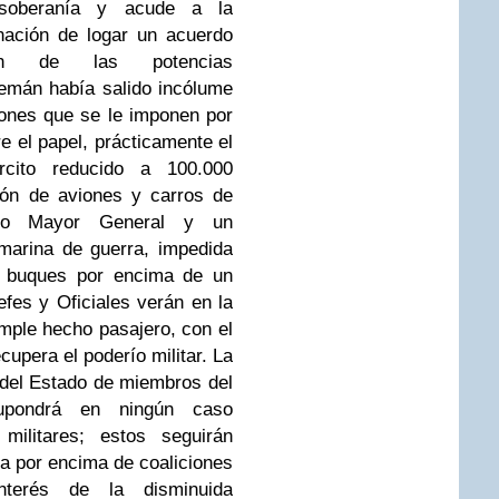
 soberanía y acude a la
nación de logar un acuerdo
n de las potencias
lemán había salido incólume
iones que se le imponen por
e el papel, prácticamente el
cito reducido a 100.000
ión de aviones y carros de
ado Mayor General y un
marina de guerra, impedida
y buques por encima de un
efes y Oficiales verán en la
imple hecho pasajero, con el
cupera el poderío militar.
La
 del Estado de miembros del
supondrá en ningún caso
 militares; estos seguirán
ia por encima de coaliciones
nterés de la disminuida