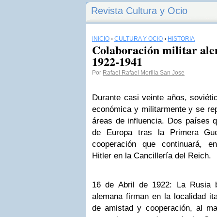
Revista Cultura y Ocio
INICIO
›
CULTURA Y OCIO
›
HISTORIA
Colaboración militar ale
1922-1941
Por
Rafael Rafael Morilla San Jose
Durante casi veinte años, soviét
económica y militarmente y se rep
áreas de influencia. Dos países 
de Europa tras la Primera Gue
cooperación que continuará, e
Hitler en la Cancillería del Reich.
16 de Abril de 1922: La Rusia 
alemana firman en la localidad it
de amistad y cooperación, al ma