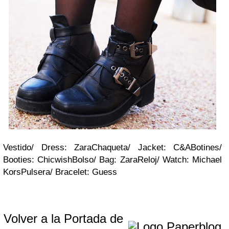
Vestido/ Dress: ZaraChaqueta/ Jacket:
C&A
Botines/
Booties:
Chicwish
Bolso/ Bag: ZaraReloj/ Watch: Michael
KorsPulsera/ Bracelet: Guess
Volver a la Portada de