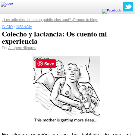
¿Los artículos de tu blog publicados aquí? ¡Propón tu blog!
INICIO
›
INFANCIA
Colecho y lactancia: Os cuento mi
experiencia
Por
Anaperezllinares
Save
En alguna ocasión ya os he hablado de que mi