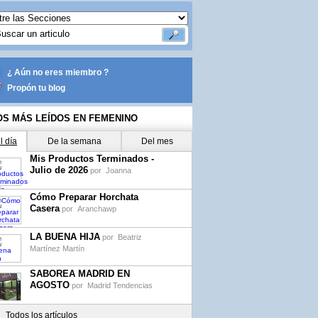
¿ Aún no eres miembro ?
Propón tu blog
OS MÁS LEÍDOS EN FEMENINO
l día
De la semana
Del mes
Mis Productos Terminados -
Julio de 2026
por
Joanna
Cómo Preparar Horchata
Casera
por
Aranchawp
LA BUENA HIJA
por
Beatriz
Martínez Martín
SABOREA MADRID EN
AGOSTO
por
Madrid Tendencias
Todos los artículos