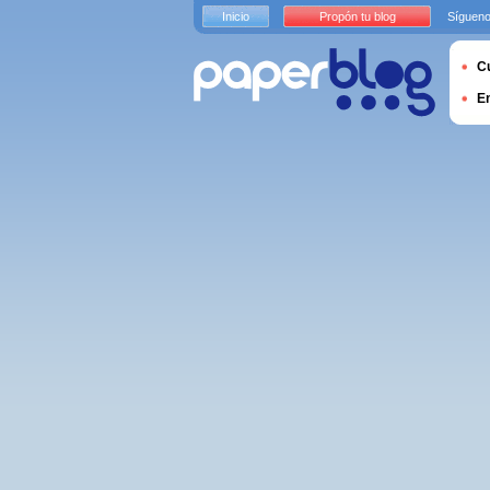
Inicio
Propón tu blog
Sígueno
Cu
E