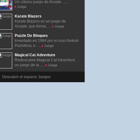
Un clásico juego de Arcade. ......
Juega
Karate Blazers
Karate Blazers es un juego de
Arcade, que forma......
Juega
Puzzle De Bloques
Inventado en 1984 por el ruso Alekséi
Pázhitnov, e......
Juega
Magical Cat Adventure
Redescubre Magical Cat Adventure,
un juego de la......
Juega
Descubrir el espacio Juegos