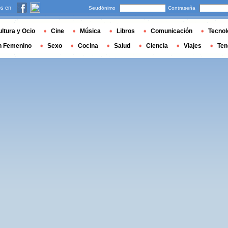
s en
Seudónimo
Contraseña
ltura y Ocio
Cine
Música
Libros
Comunicación
Tecnol
n Femenino
Sexo
Cocina
Salud
Ciencia
Viajes
Ten