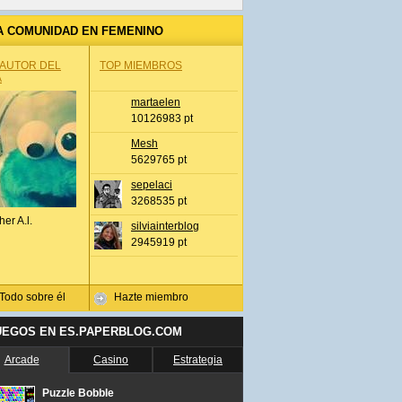
A COMUNIDAD EN FEMENINO
 AUTOR DEL
TOP MIEMBROS
A
martaelen
10126983 pt
Mesh
5629765 pt
sepelaci
3268535 pt
her A.l.
silviainterblog
2945919 pt
Todo sobre él
Hazte miembro
UEGOS EN ES.PAPERBLOG.COM
Arcade
Casino
Estrategia
Puzzle Bobble