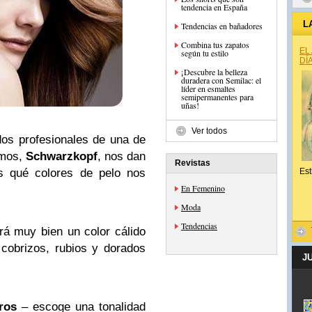
tendencia en España
L
Tendencias en bañadores
Combina tus zapatos
EL
según tu estilo
DÍ
¡Descubre la belleza
duradera con Semilac: el
líder en esmaltes
semipermanentes para
uñas!
Ver todos
dos profesionales de una de
amos,
Schwarzkopf
, nos dan
Revistas
s qué colores de pelo nos
Est
En Femenino
Moda
Tendencias
á muy bien un color cálido
 cobrizos, rubios y dorados
J
ros
– escoge una tonalidad