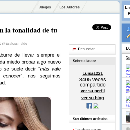
Juegos
Los Autores
n la tonalidad de tu
1
@Estilossintilde
L
Denunciar
urre de llevar siempre el
De
Sobre el autor
 da miedo probar algo nuevo
 se suele decir “
más vale
Luisa1221
 conocer
”, nos seguimos
3405
veces
ad.
compartido
ver su perfil
ver su blog
Sus últimos artículos
Los shorts que son