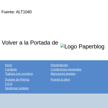
Fuente: ALT1040
Volver a la Portada de
Inicio
Presentación
Contacto
Condiciones generales
Trabaja con nosotros
Menciones legales
Dossier de Prensa
Propón tu blog
F.A.Q.
Gestionar cookies