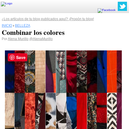
¿Los artículos de tu blog publicados aquí? ¡Propón tu blog!
INICIO
›
BELLEZA
Combinar los colores
Por
Alena Murillo
@AlenaMurillo
Save