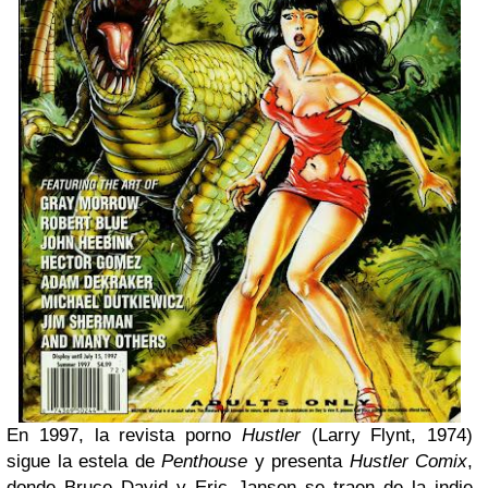
En 1997, la revista porno
Hustler
(Larry Flynt, 1974)
sigue la estela de
Penthouse
y presenta
Hustler Comix
,
donde Bruce David y Eric Jansen se traen de la indie