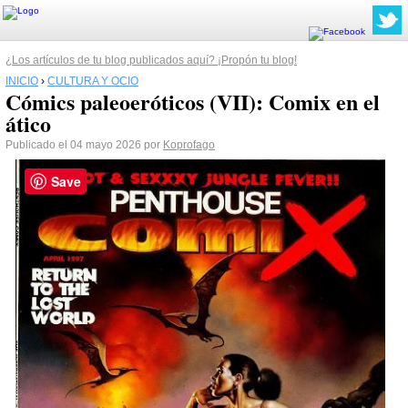
¿Los artículos de tu blog publicados aquí? ¡Propón tu blog!
INICIO
›
CULTURA Y OCIO
Cómics paleoeróticos (VII): Comix en el
ático
Publicado el 04 mayo 2026 por
Koprofago
Save