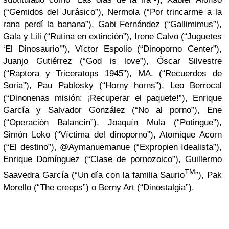
(“Gemidos del Jurásico”), Nermola (“Por trincarme a la
rana perdí la banana”), Gabi Fernández (“Gallimimus”),
Gala y Lili (“Rutina en extinción”), Irene Calvo (“Juguetes
‘El Dinosaurio’”), Víctor Espolio (“Dinoporno Center”),
Juanjo Gutiérrez (“God is love”), Óscar Silvestre
(“Raptora y Triceratops 1945”), MA. (“Recuerdos de
Soria”), Pau Pablosky (“Horny horns”), Leo Berrocal
(“Dinonenas misión: ¡Recuperar el paquete!”), Enrique
García y Salvador González (“No al porno”), Ene
(“Operación Balancín”), Joaquín Mula (“Potingue”),
Simón Loko (“Víctima del dinoporno”), Atomique Acorn
(“El destino”), @Aymanuemanue (“Expropien Idealista”),
Enrique Domínguez (“Clase de pornozoico”), Guillermo
TM
Saavedra García (“Un día con la familia Saurio
”), Pak
Morello (“The creeps”) o Berny Art (“Dinostalgia”).