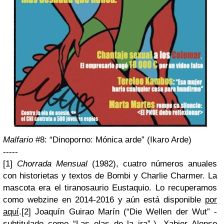
Malfario
#8: “Dinoporno: Mónica arde” (Ikaro Arde)
-----
[1]
Chorrada Mensual
(1982), cuatro números anuales
con historietas y textos de Bombi y Charlie Charmer. La
mascota era el tiranosaurio Eustaquio. Lo recuperamos
como webzine en 2014-2016 y aún está disponible
por
aquí
.
[2] Joaquín Guirao Marín (“Die Wellen der Wut” -
subtitulado como “Las olas de la ira”-), Xabier Alonso