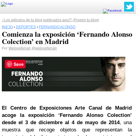
¿Los artículos de tu blog publicados aquí? ¡Propón tu blog!
INICIO
›
DEPORTES
›
FERNANDO ALONSO
Comienza la exposición ‘Fernando Alonso
Colection’ en Madrid
Por
Weloveferrari
@weloveferrari
Save
El Centro de Exposiciones Arte Canal de Madrid
acoge la exposición ‘Fernando Alonso Colection’
desde el 3 de diciembre al 4 de mayo de 2014
, una
muestra que recoge objetos que representan la