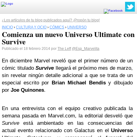
¿Los artículos de tu blog publicados aquí? ¡Propón tu blog!
INICIO
›
CULTURA Y OCIO
›
CÓMICS
›
UNIVERSO
Comienza un nuevo Universo Ultimate con
Survive
Publicado el 18 febrero 2014 por
The Leff
@Esp_Marvelita
En diciembre Marvel reveló que el primer número de un
cómic titulado
Survive
llegará el próximo mes de marzo,
sin revelar ningún detalle adicional a que se trata de un
especial escrito por
Brian Michael Bendis
y dibujado
por
Joe Quinones
.
En una entrevista con el equipo creativo publicada la
semana pasada en Marvel.com, la editorial desveló que
Survive
está ambientado en las consecuencias del
actual evento relacionado con Galactus en el
Universo